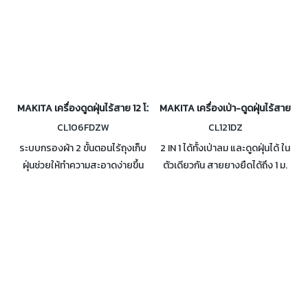
MAKITA เครื่องดูดฝุ่นไร้สาย 12 โวลต์ 600 มล. รุ่น CL106FDZW
MAKITA เครื่องเป่า-ดูดฝุ่นไร้สาย 12 โ
CL106FDZW
CL121DZ
ระบบกรองผ้า 2 ขั้นตอนไร้ถุงเก็บ
2 IN 1 ได้ทั้งเป่าลม และดูดฝุ่นได้ ใน
ฝุ่นช่วยให้ทำความสะอาดง่ายขึ้น
ตัวเดียวกัน สายยางยืดได้ถึง 1 ม.
และกำจัดเศษผ้าได้รวดเร็วขึ้น
เข็มขัดคาดไหล่สามารถสะพายไหล่
กะทัดรัดและน้ำหนักเบาเพื่อลด
ได้ง่ายเพื่อเพิ่มความคล่องตัว
ความเมื่อยล้าของผู้ปฏิบัติงาน