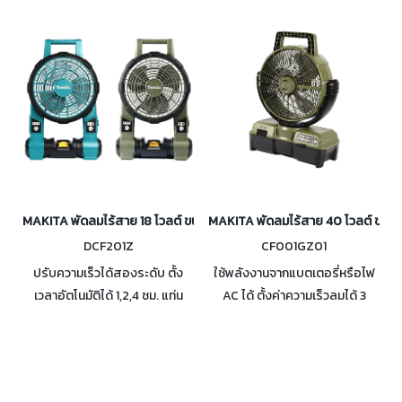
45° ซ้าย/ขวา เส้นผ่านศูนย์กลาง
45° ซ้าย/ขวา เส้นผ่านศูนย์กลาง
พัดลม : 180 มม.
พัดลม : 180 มม.
MAKITA พัดลมไร้สาย 18 โวลต์ ขนาด 9 นิ้ว รุ่น DCF201
MAKITA พัดลมไร้สาย 40 โวลต์ ขนาด 9
DCF201Z
CF001GZ01
ปรับความเร็วได้สองระดับ ตั้ง
ใช้พลังงานจากแบตเตอรี่หรือไฟ
เวลาอัตโนมัติได้ 1,2,4 ชม. แท่น
AC ได้ ตั้งค่าความเร็วลมได้ 3
ปรับระดับได้ 45° ช่วยให้วาง
ระดับ สูง /ปานกลาง / ต่ำ เส้นผ่าน
ตำแหน่งพัดลมได้หลากหลาย
ศูนย์กลางพัดลม 235 มม. ทำงาน
ขนาดกะทัดรัด ขนย้ายได้สะดวก
เงียบเพียง 48 เดซิเบล