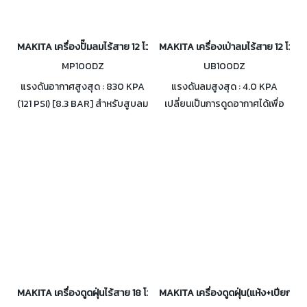
MAKITA เครื่องปั๊มลมไร้สาย 12 โวลต์ 8.3 บาร์ รุ่น MP100D
MAKITA เครื่องเป่าลมไร้สาย 12 โวลต์
MP100DZ
UB100DZ
แรงดันอากาศสูงสุด : 830 KPA
แรงดันลมสูงสุด : 4.0 KPA
(121 PSI) [8.3 BAR] สำหรับสูบลม
เปลี่ยนเป็นการดูดอากาศได้เพื่อ
ยางรถยนต์และจักรยาน ลูกบอล
ความคล่องตัวที่เพิ่มขึ้น ปรับระดับ
ฯลฯ เครื่องจะหยุดอัตโนมัติเมื่อถึง
ความเร็วได้ 3 ระดับ เพื่อการ
ความดันเป้าหมายที่ตั้งไว้
ควบคุมความเร็วที่เหมาะสมที่สุด
MAKITA เครื่องดูดฝุ่นไร้สาย 18 โวลต์ ถุงผ้าเก็บฝุ่น 500 มล. รุ่น DCL282
MAKITA เครื่องดูดฝุ่น(แห้ง+เปียก)-เป