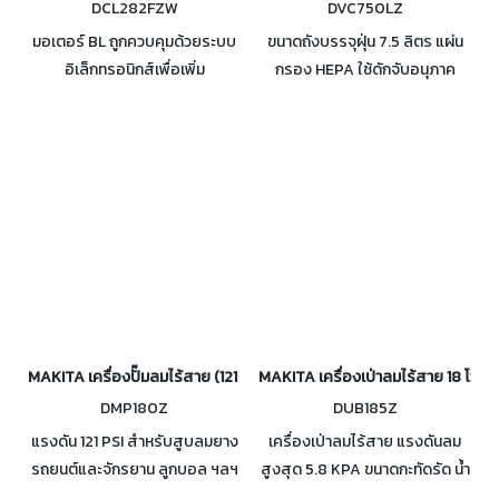
DCL282FZW
DVC750LZ
มอเตอร์ BL ถูกควบคุมด้วยระบบ
ขนาดถังบรรจุฝุ่น 7.5 ลิตร แผ่น
อิเล็กทรอนิกส์เพื่อเพิ่ม
กรอง HEPA ใช้ดักจับอนุภาค
ประสิทธิภาพให้ใช้งานได้นาน การ
ละเอียดมากอย่างมีประสิทธิภาพ
สั่นสะเทือนต่ำ เปลี่ยนความเร็วได้
ใช้ดูดฝุ่นได้ทั้งแบบแห้ง และแบบ
3 ระดับ แรงดันลมสูงสุด : 8.2
เปียก
KPA
MAKITA เครื่องปั๊มลมไร้สาย (121 PSI) 18 โวลต์ รุ่น DMP180
MAKITA เครื่องเป่าลมไร้สาย 18 โวลต์
DMP180Z
DUB185Z
แรงดัน 121 PSI สำหรับสูบลมยาง
เครื่องเป่าลมไร้สาย แรงดันลม
รถยนต์และจักรยาน ลูกบอล ฯลฯ
สูงสุด 5.8 KPA ขนาดกะทัดรัด น้ำ
เครื่องจะหยุดอัตโนมัติเมื่อถึง
หนักเบา สามารถใช้งานได้ทุกที่ ใช้