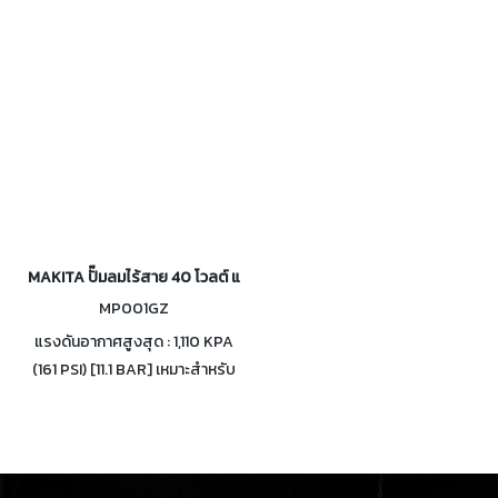
ความดันเป้าหมายที่ตั้งไว้ ระดับ
งานได้สูงสุด 130 นาทีในโหมดปกติ
ความดันเสียง 70 เดซิเบล
ด้วยแบตเตอรี่ 5 Ah
MAKITA ปั๊มลมไร้สาย 40 โวลต์ แรงดัน 161 PSI รุ่น MP001GZ
MP001GZ
แรงดันอากาศสูงสุด : 1,110 KPA
(161 PSI) [11.1 BAR] เหมาะสำหรับ
การเติมลมยางรถยนต์และ
จักรยาน ลูกบอล และอื่นๆ ปรับได้
3 โหมด เร็ว ต่ำและโหมดบอล