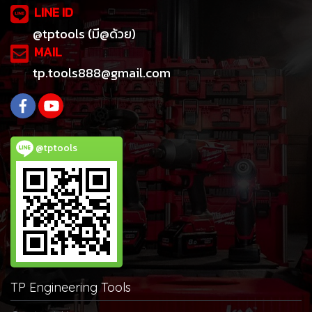
LINE ID
@tptools (มี@ด้วย)
MAIL
tp.tools888@gmail.com
@tptools
TP Engineering Tools