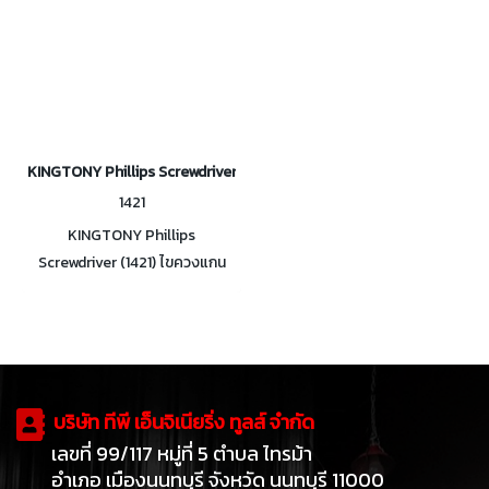
KINGTONY Phillips Screwdriver ไขควงแกนกลม ปากแฉก
1421
KINGTONY Phillips
Screwdriver (1421) ไขควงแกน
กลม ปากแฉก ไขควงมาตรฐาน
Standard Screwdriwer ผลิตตาม
มาตรฐาน DIN 5261, ISO 8764
บริษัท ทีพี เอ็นจิเนียริ่ง ทูลส์ จำกัด
เลขที่ 99/117 หมู่ที่ 5 ตำบล ไทรม้า
อำเภอ เมืองนนทบุรี จังหวัด นนทบุรี 11000