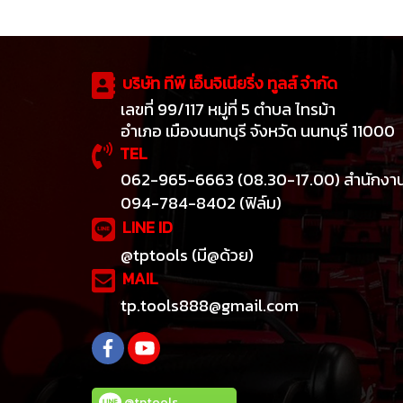
บริษัท ทีพี เอ็นจิเนียริ่ง ทูลส์ จำกัด
เลขที่ 99/117 หมู่ที่ 5 ตำบล ไทรม้า
อำเภอ เมืองนนทบุรี จังหวัด นนทบุรี 11000
TEL
062-965-6663 (08.30-17.00) สำนักงา
094-784-8402 (ฟิล์ม)
LINE ID
@tptools (มี@ด้วย)
MAIL
tp.tools888@gmail.com
@tptools