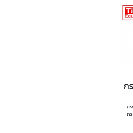
กร
กร
HYD