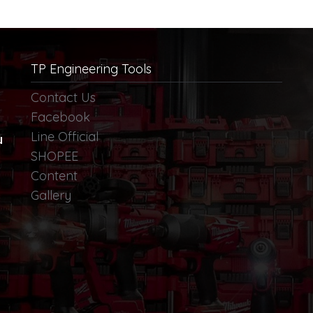
ตัน
TON
TP Engineering Tools
Contact Us
Facebook
Line Official
น
SHOPEE
Content
Gallery