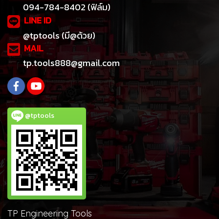
094-784-8402 (ฟิล์ม)
LINE ID
@tptools (มี@ด้วย)
MAIL
tp.tools888@gmail.com
@tptools
TP Engineering Tools