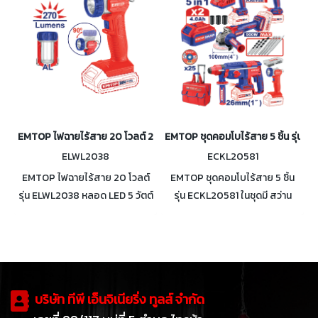
EMTOP ไฟฉายไร้สาย 20 โวลต์ 270 ลูเมน รุ่น ELWL2038
EMTOP ชุดคอมโบไร้สาย 5 ชิ้น รุ่น 
ELWL2038
ECKL20581
EMTOP ไฟฉายไร้สาย 20 โวลต์
EMTOP ชุดคอมโบไร้สาย 5 ชิ้น
รุ่น ELWL2038 หลอด LED 5 วัตต์
รุ่น ECKL20581 ในชุดมี สว่าน
ความสว่าง 270 ลูเมน ปรับองศา
กระแทกไร้สาย + บล็อกกระแทกไร้
ขึ้นลงได้ 90 องศา
สาย + สว่านโรตารี่ไร้สาย +
เครื่องเจียร์ไร้สาย + ไฟฉายไร้
สาย
บริษัท ทีพี เอ็นจิเนียริ่ง ทูลส์ จำกัด