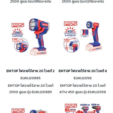
2500 ลูเมน (แบต1ก้อน+แท่น
2500 ลูเมน (แบต2ก้อน+แท่น
ชาร์จ) รุ่น ELWLI20881 ความ
ชาร์จ) รุ่น ELWLI20887 ความ
สว่างสูงสุด 2500 ลูเมน หัวโคม
สว่างสูงสุด 2500 ลูเมน หัวโคม
ปรับขึ้นลงได้ 130 องศา หลอด
ปรับขึ้นลงได้ 130 องศา หลอด
LED 22.5 วัตต์
LED 22.5 วัตต์
EMTOP ไฟฉายไร้สาย 20 โวลต์ 2500 ลูเมน รุ่น ELWLI20885
EMTOP ไฟฉายไร้สาย 20 โวลต์ สว่าง 
ELWLI20885
ELWLI2058
EMTOP ไฟฉายไร้สาย 20 โวลต์
EMTOP ไฟฉายไร้สาย 20 โวลต์
2500 ลูเมน รุ่น ELWLI20885
สว่าง 450 ลูเมน รุ่น ELWLI2058
ความสว่างสูงสุด 2500 ลูเมน หัว
หลอดไฟ LED 5 วัตต์ ปรับความ
โคมปรับขึ้นลงได้ 130 องศา
สว่างได้ 2 โหมด ปรับขึ้นลงได้
หลอด LED 22.5 วัตต์
สูงสุด 120°