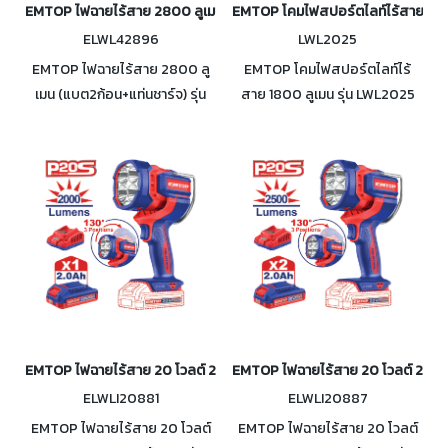
EMTOP ไฟฉายไร้สาย 2800 ลูเมน (แบต2ก้อน+แท่นชาร์จ) รุ่น ELWL4289
EMTOP โคมไฟสปอร์ตไลท์ไร้สาย 1800
ELWL42896
LWL2025
EMTOP ไฟฉายไร้สาย 2800 ลู
EMTOP โคมไฟสปอร์ตไลท์ไร้
เมน (แบต2ก้อน+แท่นชาร์จ) รุ่น
สาย 1800 ลูเมน รุ่น LWL2025
ELWL42896 ปรับความสว่างได้ 3
แรงดันไฟฟ้า 20 โวลต์ หลอด LED
ระดับ 2800/1800/1200 ลูเมน
ขนาด 20 วัตต์ โหมดความสว่าง 2
หมุนขึ้นลงได้ 130 องศา
โหมด
EMTOP ไฟฉายไร้สาย 20 โวลต์ 2500 ลูเมน (แบต1ก้อน+แท่นชาร์จ) รุ่น E
EMTOP ไฟฉายไร้สาย 20 โวลต์ 2500 
ELWLI20881
ELWLI20887
EMTOP ไฟฉายไร้สาย 20 โวลต์
EMTOP ไฟฉายไร้สาย 20 โวลต์