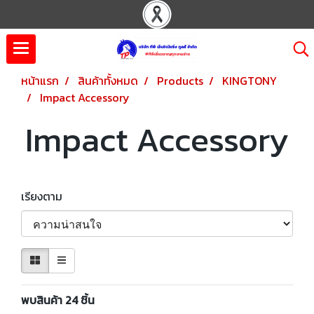
หน้าแรก
สินค้าทั้งหมด
Products
KINGTONY
Impact Accessory
Impact Accessory
เรียงตาม
พบสินค้า 24 ชิ้น