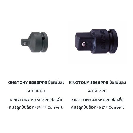
KINGTONY 6868PPB ข้อเพิ่มลม (ลูกปืนล็อค) 3/4”F Convert to 1”M
KINGTONY 4866PPB ข้อเพิ่มลม (ลูกป
6868PPB
4866PPB
KINGTONY 6868PPB ข้อเพิ่ม
KINGTONY 4866PPB ข้อเพิ่ม
ลม (ลูกปืนล็อค) 3/4”F Convert
ลม (ลูกปืนล็อค) 1/2”F Convert
to 1”M ผลิตตามมารตฐาน DIN
to 3/4”M ผลิตตามมาตรฐาน DIN
3121
3121