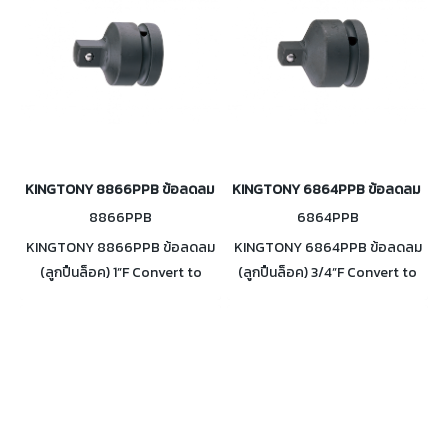
KINGTONY 8866PPB ข้อลดลม (ลูกปืนล็อค) 1”F Convert to 3/4”M
KINGTONY 6864PPB ข้อลดลม (ลูกปื
8866PPB
6864PPB
KINGTONY 8866PPB ข้อลดลม
KINGTONY 6864PPB ข้อลดลม
(ลูกปืนล็อค) 1”F Convert to
(ลูกปืนล็อค) 3/4”F Convert to
3/4”M Max. torque: 1412 Nm
1/2”M Max. torque: 512 Nm
ผลิตตามมาตรฐาน DIN 3121
ผลิตตามมาตรฐาน DIN 3121