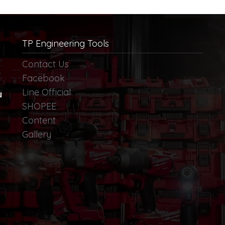
TP Engineering Tools
Contact Us
Facebook
Line Official
น
SHOPEE
Content
Gallery