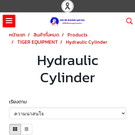
หน้าแรก
สินค้าทั้งหมด
Products
TIGER EQUIPMENT
Hydraulic Cylinder
Hydraulic
Cylinder
เรียงตาม