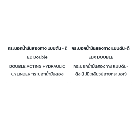
กระบอกน้ำมันสองทาง แบบดัน - ดึง กำลังอัด 10-300 ตัน
กระบอกน้ำมันสองทาง แบบดัน-ดึง (ไ
ED Double
EDX DOUBLE
DOUBLE ACTING HYDRAULIC
กระบอกน้ำมันสองทาง แบบดัน-
CYLINDER กระบอกน้ำมันสอง
ดึง (ไม่มีเกลียวปลายกระบอก)
ทาง กระบอกแบบดัน - ดึง กำลัง
DOUBLE HYDRAULIC
อัด 10-300 ตัน
CYLINDER กำลังอัด 50-1000
TON