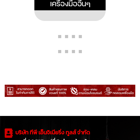
บริษัท ทีพี เอ็นจิเนียริ่ง ทูลส์ จำกัด