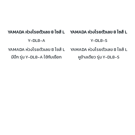
YAMADA ห่วงโรยตัวเลข 8 ไซส์ L มีปีก รุ่น Y-DL8-A
YAMADA ห่วงโรยตัวเลข 8 ไซส์ L หูข้า
Y-DL8-A
Y-DL8-S
YAMADA ห่วงโรยตัวเลข 8 ไซส์ L
YAMADA ห่วงโรยตัวเลข 8 ไซส์ L
มีปีก รุ่น Y-DL8-A ใช้กับเชือก
หูข้างเดียว รุ่น Y-DL8-S
ขนาด Ø9-Ø16 mm. วัสดุทำจากอ
โครงสร้างเหล็กระบายความร้อน
ลูมิเนียมอัลลอยด์ รับน้ำหนักได้ 4
รูปทรงเรียบง่าย รับน้ำหนักได้
ตัน
สูงสุด 4 ตัน