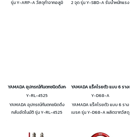
รุ่น Y-ARP-A วัสดุทำจากอลูมิ
2 จุด รุ่น Y-SBD-A รับน้ำหนักแรง
เนียม และเหล็ก ป้องกันเชือกจาก
ดึงสูงสุดได้ 2 ตัน ใช้กับเชือก 10-
การเสียดสี สามารถเชื่อมต่อเข้า
13 มิลลิเมตร สำหรับโรยตัว และ
กับคาราบิเนอร์ทรงโอ
กู้ภัยโดยการเคลื่อนย้าย
YAMADA อุปกรณ์กันตกชนิดดึงกลับอัตโนมัติ รุ่น Y-RL-4525
YAMADA แร็คโรยตัว แบบ 6 รางเบรค
Y-RL-4525
Y-D68-A
YAMADA อุปกรณ์กันตกชนิดดึง
YAMADA แร็คโรยตัว แบบ 6 ราง
กลับอัตโนมัติ รุ่น Y-RL-4525
เบรค รุ่น Y-D68-A ผลิตจากวัสดุ
วัสดุผลิตจาก Nylon Snap Hook
Aluminum Alloy ใช้งานกับเชือก
และ Carabiner ทำจากวัสดุอลูมิ
9-12 มม. รับน้ำหนักได้ 4 ตัน ไม่เกิด
เนียม แข็งแรง น้ำหนักเบา
ความร้อนสูงขณะใช้งาน