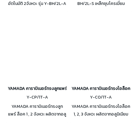
อัตโนมัติ 2จังหวะ รุ่น Y-BH/2L-A
BH/2L-S เหล็กชุบโครเมี่ยม
วัสดุโลหะอลูมิเนียมผสม น้ำหนัก
สำหรับใช้คู่กับเชือกหรือชุดเซฟตี้
เบา ทนทาน รับน้ำหนักได้ถึง
แบบเต็มตัว รับน้ำหนักได้มากถึง
2,267kg.
2,267Kg.
YAMADA คาราบิเนอร์ทรงลูกแพร์ ล็อค 1 , 2 จังหวะ
YAMADA คาราบิเนอร์ทรงโอล็อค 1, 2, 
Y-CP/1T-A
Y-CO/1T-A
YAMADA คาราบิเนอร์ทรงลูก
YAMADA คาราบิเนอร์ทรงโอล็อค
แพร์ ล็อค 1 , 2 จังหวะ ผลิตจากอลู
1, 2, 3 จังหวะ ผลิตจากอลูมิเนียม
มิเนียม เหมาะกับการใช้งานกับเชือก
เหมาะกับงานโรยตัว ใช้งานได้
หรือเวบบิ้ง webbing หรืองาน
คล่องตัว คล้องเกี่ยวได้สะดวก
แบบผูกเงื่อน