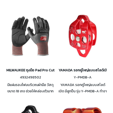
MILWAUKEE ถุงมือ Pad Pro Cut D ขนาด M , L
YAMADA รอกคู่ใหญ่แบบสไลด์เปิด มีล
4932498502
Y-PMDB-A
มีแผ่นรองโฟมบริเวณฝ่ามือ วัสดุ
YAMADA รอกคู่ใหญ่แบบสไลด์
ขนาด 18 เกจ ช่วยให้คล่องตัวมาก
เปิด มีลูกปืน รุ่น Y-PMDB-A ทำจา
ขึ้น แผ่นรองปกป้องข้อนิ้ว เคลือบ
กอลูมิเนียม ใช้กับเชือก ขนาด 16
ไนไตรล์กันทะลุ สัมผัสจอ
mm. รับแรงดึงแนวดิ่งได้สูงสุด
โทรศัพท์/แท็ปเล็ทโดยไม่ถอด
30 kN