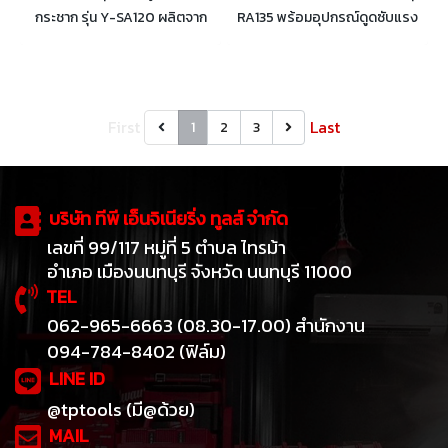
กระชาก รุ่น Y-SA120 ผลิตจาก
RA135 พร้อมอุปกรณ์ดูดซับแรง
โพลีเอสเตอร์ (Polyester) 100%
กระแทก ผลิตจากโพลีเอสเตอร์
มาตรฐาน CE EN355:2002
(Polyester) 100% มาตรฐาน CE
EN355:2002
First
Last
1
2
3
บริษัท ทีพี เอ็นจิเนียริ่ง ทูลส์ จำกัด
เลขที่ 99/117 หมู่ที่ 5 ตำบล ไทรม้า
อำเภอ เมืองนนทบุรี จังหวัด นนทบุรี 11000
TEL
062-965-6663 (08.30-17.00) สำนักงาน
094-784-8402 (ฟิล์ม)
LINE ID
@tptools (มี@ด้วย)
MAIL