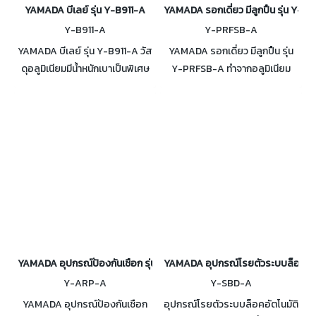
YAMADA บีเลย์ รุ่น Y-B911-A
YAMADA รอกเดี่ยว มีลูกปืน รุ่น Y-
Y-B911-A
Y-PRFSB-A
YAMADA บีเลย์ รุ่น Y-B911-A วัส
YAMADA รอกเดี่ยว มีลูกปืน รุ่น
ดุอลูมิเนียมมีน้ำหนักเบาเป็นพิเศษ
Y-PRFSB-A ทำจากอลูมิเนียม
ใช้ในการไต่ลงได้ ใช้โรยตัวได้ ใช้
แข็งแรง หนาและทนทาน รอกเดี่ยว
กับเชือกไดนามิก สำหรับปีนตั้งแต่
แบบมีลูกปืน (Bearing)
9-11 มม.
YAMADA อุปกรณ์ป้องกันเชือก รุ่น Y-ARP-A
YAMADA อุปกรณ์โรยตัวระบบล็อคอัตโน
Y-ARP-A
Y-SBD-A
YAMADA อุปกรณ์ป้องกันเชือก
อุปกรณ์โรยตัวระบบล็อคอัตโนมัติ