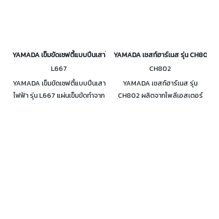
YAMADA เข็มขัดเซฟตี้แบบปีนเสาไฟฟ้า รุ่น L667
YAMADA เชสท์ฮาร์เนส รุ่น CH802
L667
CH802
YAMADA เข็มขัดเซฟตี้แบบปีนเสา
YAMADA เชสท์ฮาร์เนส รุ่น
ไฟฟ้า รุ่น L667 แผ่นเข็มขัดทำจาก
CH802 ผลิตจากโพลีเอสเตอร์
ไนลอน ใช้สำหรับงานปีนเสาไฟฟ้า
100% รับน้ำหนักผู้ใช้งานได้มากถึง
มารฐาน CE EN358:1999 EN354
100KG ใช้ประกอบกับคาราบิเนอร์
EN362:2004
และเข็มขัดเซฟตี้ครึ่งตัว