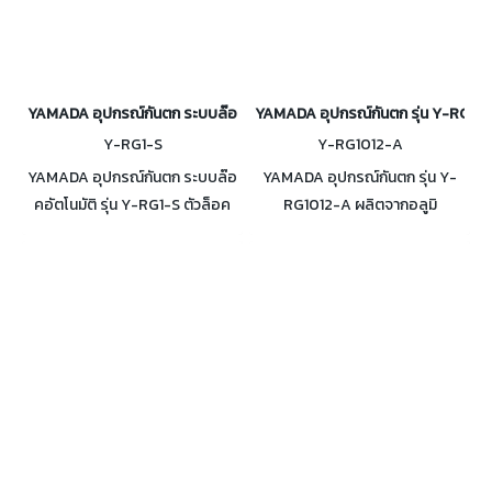
YAMADA อุปกรณ์กันตก ระบบล๊อคอัตโนมัติ รุ่น Y-RG1-S
YAMADA อุปกรณ์กันตก รุ่น Y-RG10
Y-RG1-S
Y-RG1012-A
YAMADA อุปกรณ์กันตก ระบบล๊อ
YAMADA อุปกรณ์กันตก รุ่น Y-
คอัตโนมัติ รุ่น Y-RG1-S ตัวล็อค
RG1012-A ผลิตจากอลูมิ
เชือกกันตก ผลิตจากสแตนเลสชั้น
เนียม แข็งแรง น้ำหนักเบา สามารถ
ดี ใช้สำหรับเชือกสลิงขนาด 8
รับน้ำหนักได้สูงสุด 500 Kg. ใช้
mm. รับน้ำหนักได้สูงสุด 1.5 ตัน
งานกับเชือกที่มีขนาด 10-13 mm.