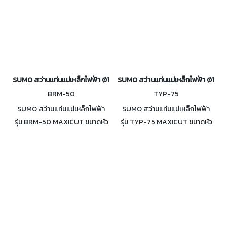
SUMO สว่านแท่นแม่เหล็กไฟฟ้า Ø12-Ø50 รุ่น BRM-50
SUMO สว่านแท่นแม่เหล็กไฟฟ้า Ø12-Ø
BRM-50
TYP-75
SUMO สว่านแท่นแม่เหล็กไฟฟ้า
SUMO สว่านแท่นแม่เหล็กไฟฟ้า
รุ่น BRM-50 MAXICUT ขนาดหัว
รุ่น TYP-75 MAXICUT ขนาดหัว
Ø12-Ø50 ตัดลึก 50 mm กำลัง
Ø12-Ø75 ตัดลึก 75mm กำลังไฟ
ไฟ 1200W แรงดูดของฐานแม่
1200W แรงดูดของฐานแม่เหล็ก
เหล็กสูงสุด 13000N
สูงสุด 18000N