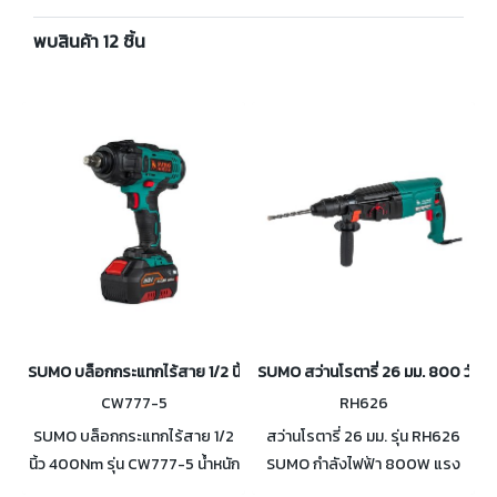
พบสินค้า 12 ชิ้น
SUMO บล็อกกระแทกไร้สาย 1/2 นิ้ว 400Nm รุ่น CW777-5
SUMO สว่านโรตารี่ 26 มม. 800 วัตต์
CW777-5
RH626
SUMO บล็อกกระแทกไร้สาย 1/2
สว่านโรตารี่ 26 มม. รุ่น RH626
นิ้ว 400Nm รุ่น CW777-5 น้ำหนัก
SUMO กำลังไฟฟ้า 800W แรง
เบา ใช้งานสะดวกไม่ต้องพึ่งปั๊มลม
กระแทก 3.0J ความเร็วในการ