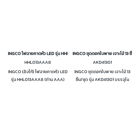
INGCO ไฟฉายคาดหัว LED รุ่น HHL013AAA8
INGCO ชุดดอกใบพาย เจาะไม้ 13 ชิ้น/ชุ
HHL013AAA8
AKD41301
INGCO (อิงโก้) ไฟฉายคาดหัว LED
INGCO ชุดดอกใบพาย เจาะไม้ 13
รุ่น HHL013AAA8 (ถ่าน AAA)
ชิ้น/ชุด รุ่น AKD41301 บรรจุใน
ระดับการป้องกัน IPX4 ความสว่าง
กระเป๋า พกพาสะดวก
สูงสูด 200 ลูเมน