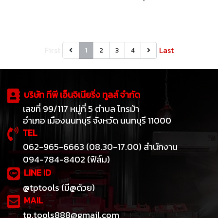
นาที แรงอัดฉีดในการพ่นสี 0.1-
ดันสูงสุด 24.8 บาร์ อัตราการไหล
0.2 Bar Max. viscosity:50DIN-
2.2 ลิตร/นาที มีระบบหยุด
s รุ่น SPG3508
อัตโนมัติ
First
Last
1
2
3
4
บริษัท ทีพี เอ็นจิเนียริ่ง ทูลส์ จำกัด
เลขที่ 99/117 หมู่ที่ 5 ตำบล ไทรม้า
อำเภอ เมืองนนทบุรี จังหวัด นนทบุรี 11000
TEL
062-965-6663 (08.30-17.00) สำนักงาน
094-784-8402 (ฟิล์ม)
LINE ID
@tptools (มี@ด้วย)
MAIL
tp.tools888@gmail.com