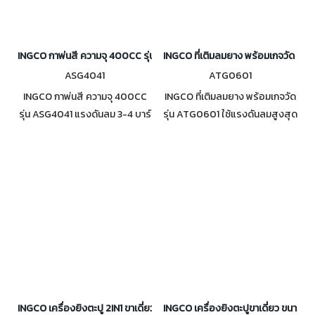
INGCO กาพ่นสี ความจุ 400CC รุ่น ASG4041
INGCO ที่เติมลมยาง พร้อมเกจวัด รุ่
ASG4041
ATG0601
INGCO กาพ่นสี ความจุ 400CC
INGCO ที่เติมลมยาง พร้อมเกจวัด
รุ่น ASG4041 แรงดันลม 3-4 บาร์
รุ่น ATG0601 ใช้แรงดันลมสูงสุด
ความกว้างของรัศมีในการพ่น
12 bar (174 PSI) หัวคอปเปอร์
180-250mm ปริมาณลม 4.2-
ขนาด 1/4 นิ้ว
7.1cfm เหมาะสำหรับการเคลือบสี
ผิวรถ
INGCO เครื่องยิงตะปู 2IN1 ขาเดี่ยวและขาคู่ รุ่น ACN50401
INGCO เครื่องยิงตะปูขาเดี่ยว ขนาด 1