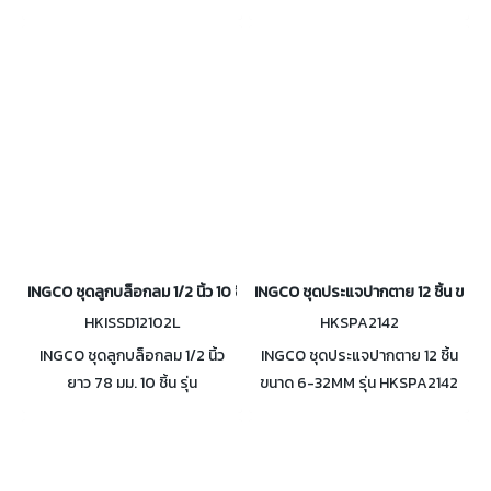
จากเหล็ก Cr-V ป้องกันแรงดัน
HKIST3061
ไฟฟ้า 1000 โวลต์
INGCO ชุดลูกบล็อกลม 1/2 นิ้ว 10 ชิ้น รุ่น HKISSD12102L
INGCO ชุดประแจปากตาย 12 ชิ้น ขนา
HKISSD12102L
HKSPA2142
INGCO ชุดลูกบล็อกลม 1/2 นิ้ว
INGCO ชุดประแจปากตาย 12 ชิ้น
ยาว 78 มม. 10 ชิ้น รุ่น
ขนาด 6-32MM รุ่น HKSPA2142
HKISSD12102L ผลิตจากเหล็ก
วัสดุ โครมเวเนเดียม (CR-V)
Cr-Mo ขนาด
บรรจุในซองอย่างดี จัดเก็บได้ง่าย
10,12,13,14,15,17,19,21,22,24 มม.