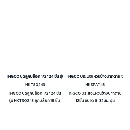
โครมเวเนเดียม (CR-V) แข็งแรง
เครื่องมือ
ทนทาน บรรจุในกล่อง พกพา
สะดวก
INGCO ชุดลูกบล็อค 1/2" 24 ชิ้น รุ่น HKTS0243
INGCO ประแจแหวนข้างปากตาย 12ชิ้น 
HKTS0243
HKSPA1143
INGCO ชุดลูกบล็อค 1/2" 24 ชิ้น
INGCO ประแจแหวนข้างปากตาย
รุ่น HKTS0243 ลูกบล็อก 18 ชิ้น ,
12ชิ้น ขนาด 6-32มม. รุ่น
ด้ามเลื่อน , ด้ามต่อ , ข้ออ่อน , ด้าม
HKSPA1143 ผลิตจากวัสดุ โครม
ขัน
เวเนเดียม (CR-V) แข็งแรงทนทาน