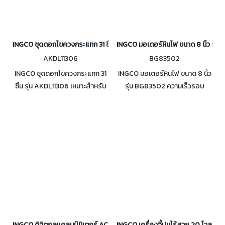
INGCO ชุดดอกไขควงกระแทก 31 ชิ้น รุ่น AKDL11306
INGCO มอเตอร์หินไฟ ขนาด 8 นิ้ว รุ่
AKDL11306
BG83502
INGCO ชุดดอกไขควงกระแทก 31
INGCO มอเตอร์หินไฟ ขนาด 8 นิ้ว
ชิ้น รุ่น AKDL11306 เหมาะสำหรับ
รุ่น BG83502 ความเร็วรอบ
สว่านกระแทก และไขควงกระแทก
2950 รอบต่อนาที ขนาดล้อหินไฟ
8 นิ้ว (200 มิลลิเมตร)
INGCO ดิจิตอลแคลมป์มิเตอร์ AC TRUE RMS รุ่น DCM610001
INGCO เครื่องจี้ปูนไร้สาย 20 โวลต์ ห