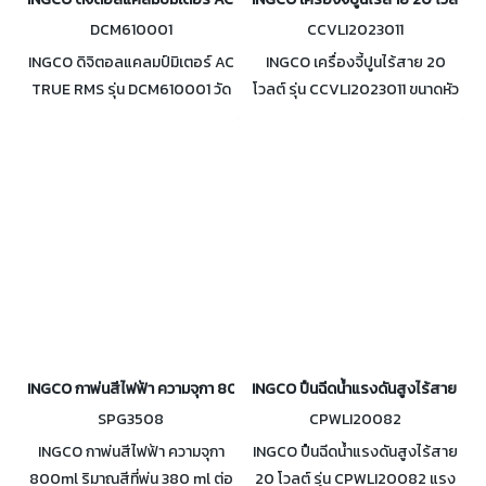
DCM610001
CCVLI2023011
INGCO ดิจิตอลแคลมป์มิเตอร์ AC
INGCO เครื่องจี้ปูนไร้สาย 20
TRUE RMS รุ่น DCM610001 วัด
โวลต์ รุ่น CCVLI2023011 ขนาดหัว
กระแสไฟ AC
จี้ 35x1200 มม. ความเร็วรอบ
60A/600A/1000A
2300RPM พร้อมแบตเตอรี่
2.0Ah และแท่นชาร์จ
INGCO กาพ่นสีไฟฟ้า ความจุกา 800ml รุ่น SPG3508
INGCO ปืนฉีดน้ำแรงดันสูงไร้สาย 20
SPG3508
CPWLI20082
INGCO กาพ่นสีไฟฟ้า ความจุกา
INGCO ปืนฉีดน้ำแรงดันสูงไร้สาย
800ml ริมาณสีที่พ่น 380 ml ต่อ
20 โวลต์ รุ่น CPWLI20082 แรง