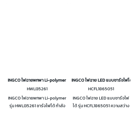
รอบ/นาที แรงบิดสูงสุด 610
(CC) หรือ 0.75 ลิตร, แรงดันลม 4
รอบ/นาที แรงดันลม 6.2 บาร์ (90
บาร์ มาพร้อมกับข้อต่อลม
PSI) ระบบค้อนคู่
Europe, USA, Nitto, Italy type
INGCO ไฟฉายพกพา Li-polymer ชาร์จไฟได้ รุ่น HWLI35261
INGCO ไฟฉาย LED แบบชาร์จไฟได้ รุ
HWLI35261
HCFL1865051
INGCO ไฟฉายพกพา Li-polymer
INGCO ไฟฉาย LED แบบชาร์จไฟ
รุ่น HWLI35261 ชาร์จไฟได้ กำลัง
ได้ รุ่น HCFL1865051 ความสว่าง
ไฟ 3.5 วัตต์ ความสว่างสูงสุด
สูงสุด 450 ลูเมน สวิตซ์ปรับได้ 5
300 ±10% ลูเมน
โหมด