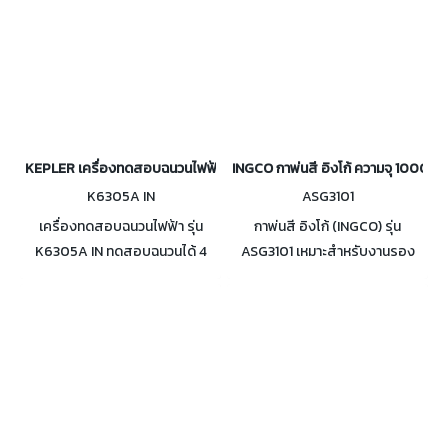
KEPLER เครื่องทดสอบฉนวนไฟฟ้า (Digital High Voltage Insulation Tes
INGCO กาพ่นสี อิงโก้ ความจุ 1000CC 
K6305A IN
ASG3101
เครื่องทดสอบฉนวนไฟฟ้า รุ่น
กาพ่นสี อิงโก้ (INGCO) รุ่น
K6305A IN ทดสอบฉนวนได้ 4
ASG3101 เหมาะสำหรับงานรอง
ย่าน 500V, 1000V, 2500V,
พื้น ความจุสี 1000 ซีซี หัวฉีด
5000V ใช้ไมโครโปรเซสเซอร์ใน
มาตรฐานขนาด 1.5 มม. ความกว้าง
การควบคุม
ในการฉีด 140-180 มม. แรงดันใน
การใช้งาน 3-4 บาร์