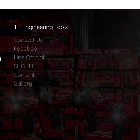
TP Engineering Tools
Contact Us
Facebook
Line Official
น
SHOPEE
Content
Gallery