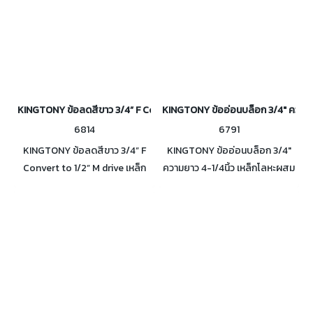
KINGTONY ข้อลดสีขาว 3/4” F Convert to 1/2” M drive
KINGTONY ข้ออ่อนบล็อก 3/4" ความยา
6814
6791
KINGTONY ข้อลดสีขาว 3/4” F
KINGTONY ข้ออ่อนบล็อก 3/4"
Convert to 1/2” M drive เหล็ก
ความยาว 4-1/4นิ้ว เหล็กโลหะผสม
โลหะผสมโครเมียมวานาเดียม ขัด
โครเมียมวานาเดียม ขัดมัน, ชุบ
มัน, ชุบโครเมียม ผลิตตาม
โครเมียม ผลิตตามมาตรฐาน DIN
มาตรฐาน DIN 3123
3120