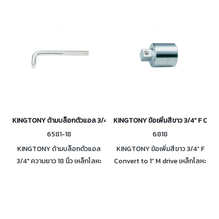
โครเมียมโมลิบดีนัม แรงบิดสูงสุด
เสียหาย แรงบิดสูงสุด 512 Nm
512 นิวตันเมตร มาตราฐาน DIN
สำหรับ อแดปเตอร์ 3/4”
3121
KINGTONY ด้ามบล็อกตัวแอล 3/4" ความยาว 18 นิ้ว
KINGTONY ข้อเพิ่มสีขาว 3/4” F Conve
6581-18
6818
KINGTONY ด้ามบล็อกตัวแอล
KINGTONY ข้อเพิ่มสีขาว 3/4” F
3/4" ความยาว 18 นิ้ว เหล็กโลหะ
Convert to 1” M drive เหล็กโลหะ
ผสมโครเมียมวานาเดียม ขัดมัน,
ผสมโครเมียมวานาเดียม ขัดมัน,
ชุบโครเมียม ผลิตตามมาตรฐาน
ชุบโครเมียม ผลิตตามมาตรฐาน
DIN 3120
DIN 3123