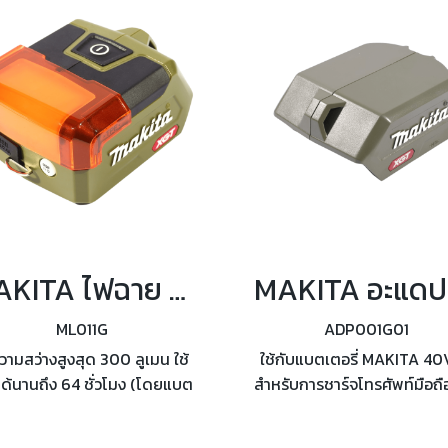
MAKITA ไฟฉาย LED พร้อมช่อง USB รุ่น ML011G
ML011G
ADP001G01
ความสว่างสูงสุด 300 ลูเมน ใช้
ใช้กับแบตเตอรี่ MAKITA 40V
ด้นานถึง 64 ชั่วโมง (โดยแบต
สำหรับการชาร์จโทรศัพท์มือถื
h) ปรับความสว่างได้ 3 ระดับ
แท็ปเล็ต กระแสไฟขาออกสูง
ำลังไฟออก DC 5V (2.4 A)
5V (2.4A) มีน้ำหนักเบาแล