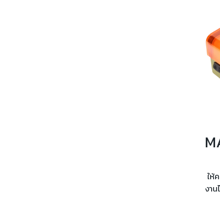
ให้
งานไ
4a
ก