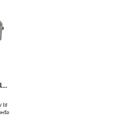
MAKITA อะแดปเตอร์แปลงไฟ USB 40 โวลต์ รุ่น ADP001G01
 ใช้
อหรือ
สุด
ะ