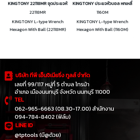
KINGTONY 22118MR ชุดประแจหัวบอล หกเหลี่ยม ด้ามตัว L 8ตัว/ชุด
KINGTONY ประแจหัวบอล หกเหลี่ยม ด้
22118MR
1160M
KINGTONY L-type Wrench
KINGTONY L-type Wrench
Hexagon With Ball (22118MR)
Hexagon With Ball (1160M)
ชุดประแจหัวบอล หกเหลี่ยม ด้าม
ประแจหัวบอล หกเหลี่ยม ด้ามตัว L
ตัว L 8ตัว/ชุด (ระบบมิล)
ขนาด 2 ถึง 10mm. (ระบบมิล)
บริษัท ทีพี เอ็นจิเนียริ่ง ทูลส์ จำกัด
เลขที่ 99/117 หมู่ที่ 5 ตำบล ไทรม้า
อำเภอ เมืองนนทบุรี จังหวัด นนทบุรี 11000
TEL
062-965-6663 (08.30-17.00) สำนักงาน
094-784-8402 (ฟิล์ม)
LINE ID
@tptools (มี@ด้วย)