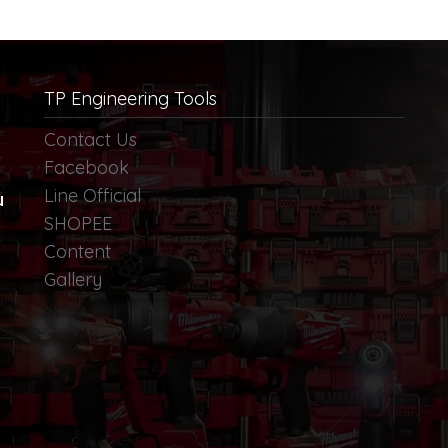
TP Engineering Tools
Contact Us
Facebook
Line Official
น
SHOPEE
Content
Gallery