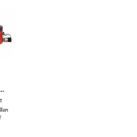
ฮดรอลิคแพนเค้ก - ล๊อกนัท 60 - 520 ตัน
T
ล๊อก
T
 -