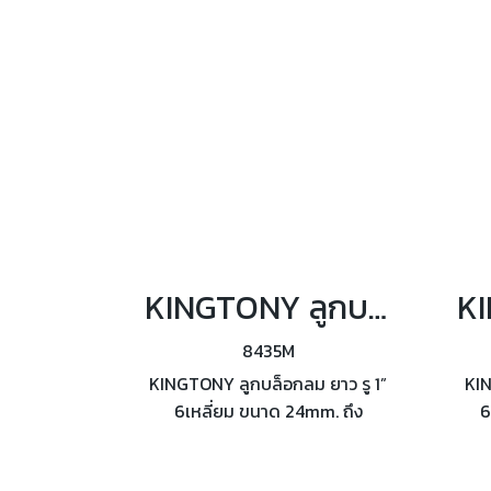
KINGTONY ลูกบล็อกลม ยาว รู 1” 6เหลี่ยม ขนาด 24mm. ถึง 60mm.
8435M
KINGTONY ลูกบล็อกลม ยาว รู 1”
KIN
6เหลี่ยม ขนาด 24mm. ถึง
6
60mm. (ระบบมิล) ผลิตตาม
มา
มาตรฐาน DIN 3121