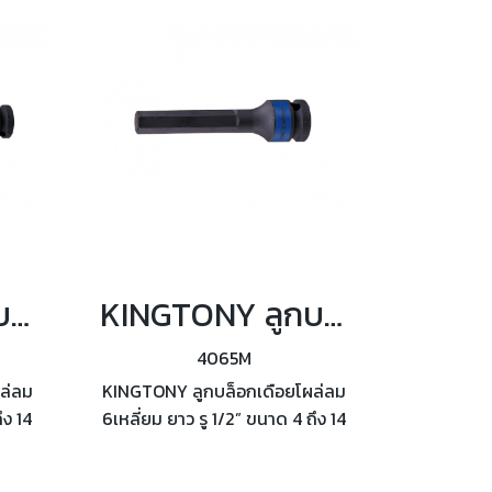
KINGTONY ลูกบล็อกเดือยโผล่ลม 6เหลี่ยม ยาว รู 1/2” ขนาด 5 ถึง 14 mm.
KINGTONY ลูกบล็อกเดือยโผล่ลม 6เหลี่ยม ยาว รู 1/2” ขนาด 4 ถึง 14 mm.
4065M
ล่ลม
KINGTONY ลูกบล็อกเดือยโผล่ลม
ึง 14
6เหลี่ยม ยาว รู 1/2” ขนาด 4 ถึง 14
3121
mm. ผลิตตามมาตรฐาน DIN 3121