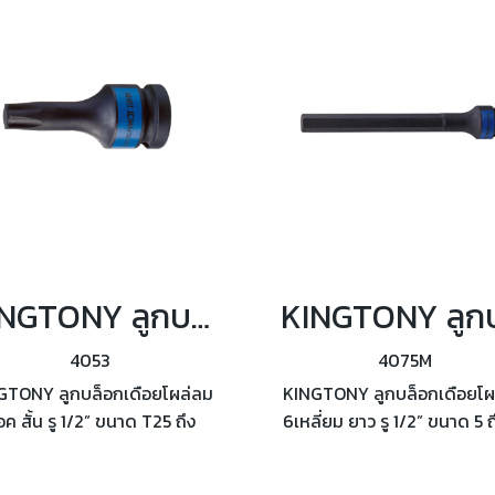
KINGTONY ลูกบล็อกเดือยโผล่ลม ท็อค สั้น รู 1/2” ขนาด T25 ถึง T60
4053
4075M
GTONY ลูกบล็อกเดือยโผล่ลม
KINGTONY ลูกบล็อกเดือยโผ
อค สั้น รู 1/2” ขนาด T25 ถึง
6เหลี่ยม ยาว รู 1/2” ขนาด 5 ถ
 ผลิตตามมาตรฐาน DIN 3121
mm. ผลิตตามมาตรฐาน DIN 