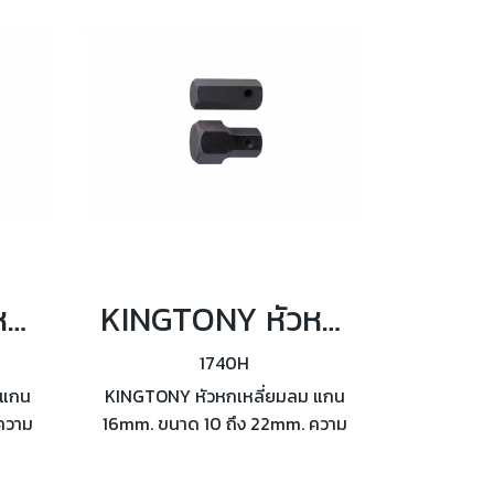
KINGTONY หัวหกเหลี่ยมลม แกน 22mm. ขนาด 19 ถึง 32mm.
KINGTONY หัวหกเหลี่ยมลม แกน 16mm. ขนาด 10 ถึง 22mm.
1740H
 แกน
KINGTONY หัวหกเหลี่ยมลม แกน
ความ
16mm. ขนาด 10 ถึง 22mm. ความ
รฐาน
ยาว 40mm. ผลิตตามมาตรฐาน
DIN 3121