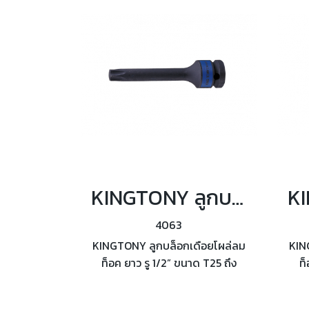
KINGTONY ลูกบล็อกเดือยโผล่ลม ท็อค ยาว รู 1/2” ขนาด T25 ถึง T60
4063
KINGTONY ลูกบล็อกเดือยโผล่ลม
KIN
ท็อค ยาว รู 1/2” ขนาด T25 ถึง
ท็
T60 ผลิตตามมาตรฐาน DIN 3121
T60