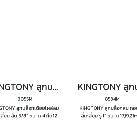
KINGTONY ลูกบล็อกเดือยโผล่ลม 6เหลี่ยม สั้น 3/8” ขนาด 4 ถึง 12 mm.
3055M
8534M
GTONY ลูกบล็อกเดือยโผล่ลม
KINGTONY ลูกบล็อกลม ถอ
ลี่ยม สั้น 3/8” ขนาด 4 ถึง 12
สี่เหลี่ยม รู 1” ขนาด 17,19,2
m. สำหรับสกรูหัวหกเหลี่ยม
(ระบบมิล) ผลิตตามมาตรฐาน
ลิตตามมาตรฐาน DIN 3121
3121