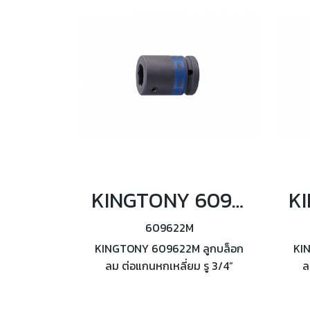
KINGTONY 609622M ลูกบล็อกลม ต่อแกนหกเหลี่ยม รู 3/4” ขนาด 22 mm.
609622M
KINGTONY 609622M ลูกบล็อก
KI
ลม ต่อแกนหกเหลี่ยม รู 3/4”
ล
ขนาด 22 mm. ผลิตตามมาตรฐาน
ขนา
DIN 3121