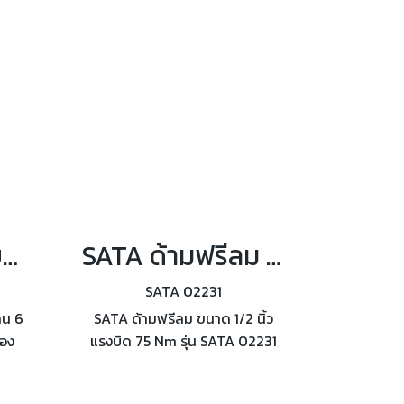
อ
SATA เครื่องเจียรแม่พิมพ์ แกน 6 มิล รุ่น SATA 02511
SATA ด้ามฟรีลม ขนาด 1/2 นิ้ว แรงบิด 75 Nm รุ่น SATA 02231
SATA 02231
กน 6
SATA ด้ามฟรีลม ขนาด 1/2 นิ้ว
่อง
แรงบิด 75 Nm รุ่น SATA 02231
นต่อ
ผลิตจากเหล็กกล้าผสมโครเมียม-
งาน
โมลิบดีนัม ออกแบบให้ปรับหมุน