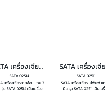
รื่นและลดความเมื่อยล้า
งานขัดเรียบเนียนสม่ำเสม
SATA เครื่องเจียรสายอ่อน แกน 3 มิล รุ่น SATA 02514
SATA 02514
SATA 02511
A เครื่องเจียรสายอ่อน แกน 3
SATA เครื่องเจียรแม่พิมพ์ แ
ล รุ่น SATA 02514 เป็นเครื่อง
มิล รุ่น SATA 02511 เป็นเครื
ยรเกรดอุตสาหกรรม ทนทานต่อ
เจียรเกรดอุตสาหกรรม ทนทา
รสึกหรอ และมีอายุการใช้งาน
การสึกหรอ และมีอายุการใช้