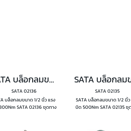
SATA บล็อกลมขนาด 1/2 นิ้ว แรงบิด 800Nm SATA 02136
SATA 02136
SATA 02135
A บล็อกลมขนาด 1/2 นิ้ว แรง
SATA บล็อกลมขนาด 1/2 นิ้ว
 800Nm SATA 02136 ชุดทาง
บิด 500Nm SATA 02135 ชุ
าลม หมุนได้ 360 องศา ช่วยให้
เข้าลม หมุนได้ 360 องศา ช่ว
ลมไม่พันกัน เพิ่มความคล่อง
สายลมไม่พันกัน เพิ่มความค
ตัวในการใช้งาน
ตัวในการใช้งาน