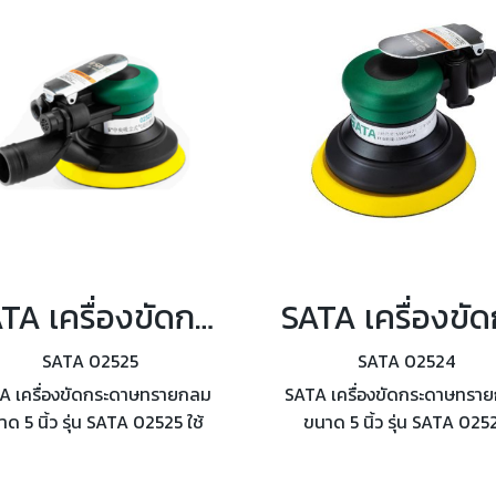
ต่อทางเข้าทองแดง
ห่างจากตัวผู้ปฏิบัติงานและชิ้
SATA เครื่องขัดกระดาษทรายกลม ขนาด 5 นิ้ว มีระบบดูดฝุ่น รุ่น SATA 02525
SATA 02525
SATA 02524
A เครื่องขัดกระดาษทรายกลม
SATA เครื่องขัดกระดาษทรา
ด 5 นิ้ว รุ่น SATA 02525 ใช้
ขนาด 5 นิ้ว รุ่น SATA 025
มกับระบบเครื่องดูดฝุ่นได้ แรง
จุดศูนย์ถ่วงในการขัดต่ำ เครื่
สะเทือนต่ำ เพื่อการทำงานที่ราบ
นิ่งและควบคุมง่าย เพื่อช่วยให