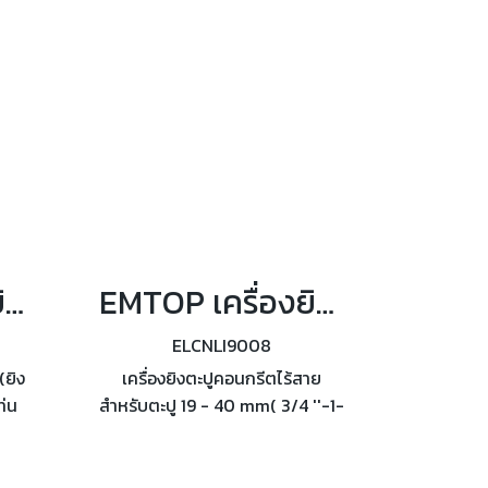
ความเร็ว 6 สปีด
EMTOP เครื่องยิงตะปูไร้สาย (ยิงไม้) F15-F35 (แบต2ก้อน+แท่นชาร์จ) รุ่น ELBNLI3508
EMTOP เครื่องยิงตะปูคอนกรีตไร้สาย 20 โวลต์ (แบต2ก้อน+แท่นชาร์จ) รุ่น ELCNLI9008
ELCNLI9008
(ยิง
เครื่องยิงตะปูคอนกรีตไร้สาย
ท่น
สำหรับตะปู 19 - 40 mm( 3/4 ''-1-
นกับ
5/8'') ยึดสายไฟ และท่อร้อยสาย
ู :
ไฟ กับคอนกรีต C60 และเหล็กหนา
6 มม. (ตะปูยาวสูงสุด 27 มม.)