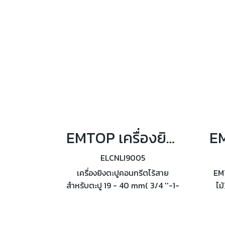
EMTOP เครื่องยิงตะปูคอนกรีตไร้สาย 20 โวลต์ รุ่น ELCNLI9005
ELCNLI9005
เครื่องยิงตะปูคอนกรีตไร้สาย
EMT
สำหรับตะปู 19 - 40 mm( 3/4 ''-1-
ไม
5/8'') ยึดสายไฟ และท่อร้อยสาย
อั
ไฟ กับคอนกรีต C60 และเหล็กหนา
แม็
6 มม. (ตะปูยาวสูงสุด 27 มม.)