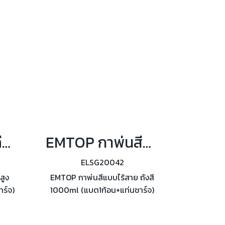
ไม่มีโหลด 2300 รอบต่อนาที
EMTOP เครื่องฉีดน้ำแรงดันสูงแบบไร้สาย (แบต1ก้อน+แท่นชาร์จ) รุ่น ELPW20362
EMTOP กาพ่นสีแบบไร้สาย 20 โวลต์ ถังสี 1000ml (แบต1ก้อน+แท่นชาร์จ) รุ่น ELSG20042
ELSG20042
สูง
EMTOP กาพ่นสีแบบไร้สาย ถังสี
ร์จ)
1000ml (แบต1ก้อน+แท่นชาร์จ)
า 20
รุ่น ELSG20042 แรงดัน 0.1-
อัตรา
0.2Bar อัตราการไหล