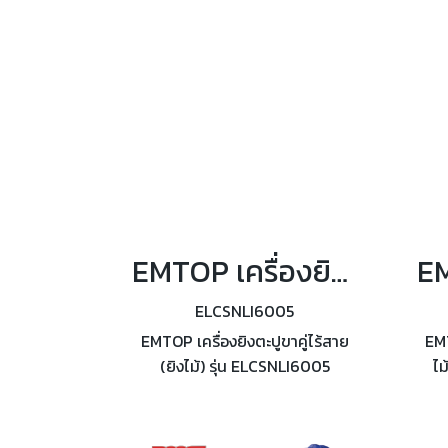
EMTOP เครื่องยิงตะปูขาคู่ไร้สาย (ยิงไม้) K10~K40 รุ่น ELCSNLI6005
ELCSNLI6005
EMTOP เครื่องยิงตะปูขาคู่ไร้สาย
EMT
(ยิงไม้) รุ่น ELCSNLI6005
ไม
มอเตอร์ไร้แปรงถ่าน ประเภทตะปู
ELB
K10~K40 อัตราความเร็วในการยิง
ขน
3 nails/s ความจุของแม็ก 100 นัด