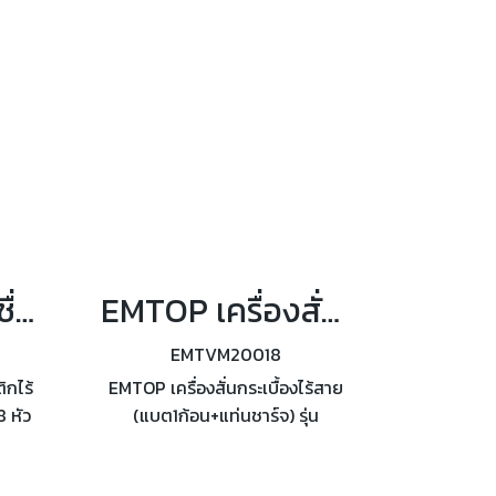
800ml/min ความหนืด 120DIN-s
ความจุถัง 1000ml
EMTOP เครื่องเชื่อมท่อพลาสติกไร้สาย 0-320° รุ่น ETWTL2018
EMTOP เครื่องสั่นกระเบื้องไร้สาย 60 Kg (แบต1ก้อน+แท่นชาร์จ) รุ่น EMTVM20018
EMTVM20018
ิกไร้
EMTOP เครื่องสั่นกระเบื้องไร้สาย
 หัว
(แบต1ก้อน+แท่นชาร์จ) รุ่น
.)
EMTVM20018 แรงในการดูด 60
kg ขนาดถ้วยดูด 130mm การปรับ