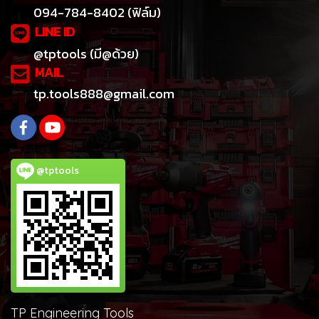
094-784-8402 (ฟิล์ม)
LINE ID
@tptools (มี@ด้วย)
MAIL
tp.tools888@gmail.com
@tptools
TP Engineering Tools