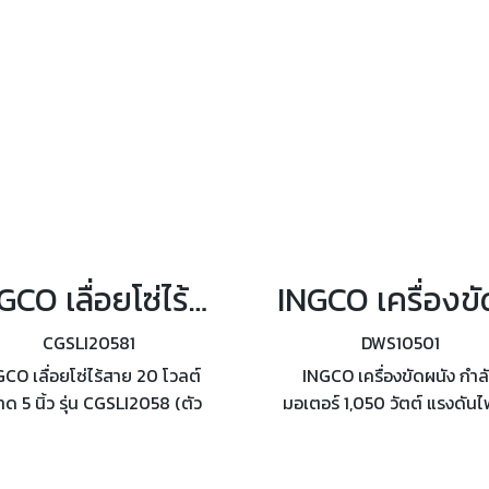
INGCO เลื่อยโซ่ไร้สาย 20 โวลต์ ขนาด 5 นิ้ว รุ่น CGSLI2058/CGSLI20581
CGSLI20581
DWS10501
CO เลื่อยโซ่ไร้สาย 20 โวลต์
INGCO เครื่องขัดผนัง กำล
ด 5 นิ้ว รุ่น CGSLI2058 (ตัว
มอเตอร์ 1,050 วัตต์ แรงดันไ
เปล่า) / CGSLI20581
220-240 โวลต์ รุ่น DWS10
เตอรี่+แท่นชาร์จ) ความเร็วโซ่
ความเร็วรอบ 600 - 2,300 
5 เมตร/วินาที
นาที มีไฟ LED ช่วยในการทำงา