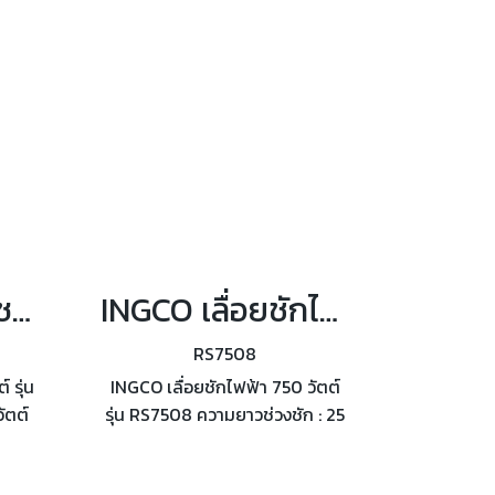
ศูนย์กลางของใบมีด 235x25.4 มม.
INGCO เลื่อยจิ๊กซอว์ 220 โวลต์ กำลังไฟฟ้า 800 วัตต์ รุ่น JS80028
INGCO เลื่อยชักไฟฟ้า 750 วัตต์ รุ่น RS7508
RS7508
 รุ่น
INGCO เลื่อยชักไฟฟ้า 750 วัตต์
ัตต์
รุ่น RS7508 ความยาวช่วงชัก : 25
ด้
มม. ความเร็วรอบ 900-3300
รอบ/
รอบ/นาที สำหรับตัดไม้ เหล็ก