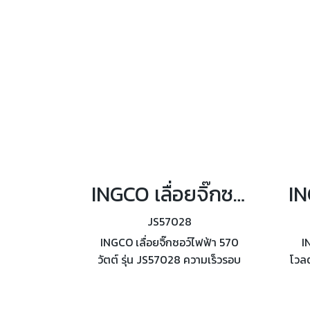
แบตเตอรี่และแท่นชาร์จ
INGCO เลื่อยจิ๊กซอว์ไฟฟ้า 570 วัตต์ รุ่น JS57028
JS57028
INGCO เลื่อยจิ๊กซอว์ไฟฟ้า 570
I
วัตต์ รุ่น JS57028 ความเร็วรอบ
โวลต
800-3000 รอบ/นาที ปรับรอบได้
2,4
ปรับการทำงาน 4 step แป้นหมุน