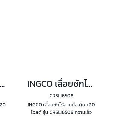
ดับ
อะลูมิเนียม
CO เลื่อยวงเดือนไร้สาย 20 โวลต์ 5 นิ้ว (140 มม.) รุ่น CSLI14021
INGCO เลื่อยชักไร้สายมือเดียว 20 โวลต์ รุ่น CRSLI6508
CRSLI6508
 20
INGCO เลื่อยชักไร้สายมือเดียว 20
โวลต์ รุ่น CRSLI6508 ความเร็ว
300
รอบ 0-3,200 รอบ/นาที ไม่รวม
าร์จ
แบตเตอรี่และแท่นชาร์จ