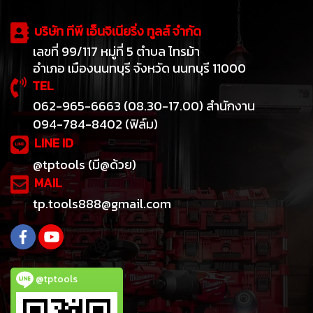
MAB 465 มาพร้อมกับราคา
ปอนด์) เจาะเส้นผ่านศูนย์กลาง
กระปุกเกียร์จาระบีมอเตอร์
บริษัท ทีพี เอ็นจิเนียริ่ง ทูลส์ จำกัด
สูงสุด 32 มม. พร้อมเลื่อยรู 146
เยอรมัน เครื่องเจาะสว่านแบบแม่
เลขที่ 99/117 หมู่ที่ 5 ตำบล ไทรม้า
มม. (5-3 / 4") ระยะชัก เจาะบิดได้
เหล็กไฟฟ้า MAB 465 สามารถ
อำเภอ เมืองนนทบุรี จังหวัด นนทบุรี 11000
ถึงเส้นผ่านศูนย์กลาง 13 มม. (1/2
เจาะเส้นผ่านศูนย์กลางสูงสุด 40
TEL
") ระยะชัก 160 มม. (6-1 / 3")
มม. (2-1 / 16 ") ในระดับความลึก
พร้อมหัวจับ ระบบหล่อลื่นภายใน
062-965-6663 (08.30-17.00) สำนักงาน
การตัด 55 มม. ความสามารถใน
ด้วยหัวจับขนาด 13 มม. (1/2 ")
094-784-8402 (ฟิล์ม)
การกรีดของเครื่องคือ M16
เครื่องเจาะแม่เหล็กนี้สามารถ
LINE ID
(15/16") เครื่องต๊าปเจาะแม่เหล็ก
แปลงเป็นสว่านมาตรฐานได้อย่าง
@tptools (มี@ด้วย)
MAB 465 มีให้เลือกใน 230 V และ
ง่ายดายด้วยระยะชัก 160 มม. (6-1
MAIL
110 โวลต์ ข้อมูลทางเทคนิค
/ 3") สำหรับดอกสว่านแบบบิด
tp.tools888@gmail.com
ทั่วไป ประสิทธิภาพสูง - ราคาต่ำ
@tptools