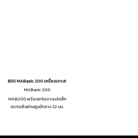
465พร้อมสำหรับการขุดเจาะและ
มอเตอร์หุ้มฉนวนสองชั้น 10.5
การกัดเกลียว เครื่องเจาะสว่านแม่
แอมป์ MT2 - อาร์เบอร์ตรง
เหล็ก MAB 465 เป็นเครื่องจักรที่
19,05 มม. พร้อมระบบระบาย
เหมาะสำหรับการขุดเจาะแตะดอก
ความร้อนอัตโนมัติ ใช้หัวกัดแบบ
เคาเตอร์และคว้านรูใหม่ด้วย
วงแหวน ด้วยหัวจับขนาด 19,05
มอเตอร์แบบกลับด้านได้และการ
มม. MABasic 450 สามารถแปลง
ควบคุมความเร็วตัวแปร กดสว่าน
เป็นสว่านมาตรฐานได้อย่าง
แม่เหล็ก MAB 465 น้ำหนักเบามา
ง่ายดายด้วยระยะชัก 160 มม. (6-1
พร้อมกับอาร์เบอร์ Weldon
/ 3 ") สำหรับดอกสว่านเกลียว
โดยตรง 19 มม. (3/4 ") และแม่
ทั่วไป ProfiBASIC: ประสิทธิภาพ
เหล็กอันทรงพลังนอกจากนี้สว่าน
สูง - ราคาต่ำ
BDS MABasic 200 เครื่องเจาะสว่านแท่นแม่เหล็ก
เจาะแม่เหล็ก MAB 465 ยังมา
MABasic 200
พร้อมกับตัวบ่งชี้การยึดเกาะของ
MAB200 พร้อมแท่นเจาะแม่เหล็ก
แม่เหล็กอัจฉริยะ เครื่องเจาะสว่าน
ขนาดเส้นผ่านศูนย์กลาง 32 มม.
แม่เหล็กแบบพกพานี้มีสายเคเบิล
มอเตอร์ 8.2 แอมป์ที่ทรงพลังและ
ภายในที่สมบูรณ์เพื่อหลีกเลี่ยง
เชื่อถือได้ ขนาดกะทัดรัดน้ำหนักเบา
อุบัติเหตุในขณะที่เจาะเหนือศีรษะ
และพกพาได้ - ความสูง: 632 มม.
หรือในแนวนอน แท่นเจาะแม่เหล็ก
(1-1 / 4 ") น้ำหนัก: 12 กก. (27