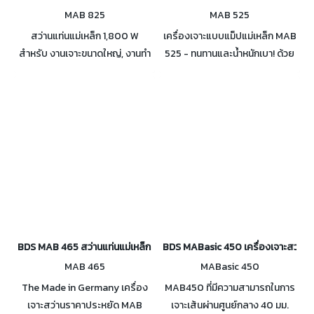
MAB 825
MAB 525
สว่านแท่นแม่เหล็ก 1,800 W
เครื่องเจาะแบบแม็ปแม่เหล็ก MAB
สำหรับ งานเจาะขนาดใหญ่, งานทำ
525 - ทนทานและน้ำหนักเบา! ด้วย
เกลียวขนาดใหญ่
กระปุกน้ำมันอาบน้ำแบบสองขั้น
ตอนตัดด้ายได้ถึง M 20 ข้อดีของ
MAB 525 MAB 525 เครื่องเจาะ /
กรีดแม่เหล็ก -> ทางเลือกที่ดีที่สุด
สำหรับงานบริการ: น้ำหนักรวม
เพียง 16 กก.> พร้อมที่ใส่เครื่อง
มือ MT 3 และ ประสิทธิภาพการขุด
เจาะสูงถึงø 50 มม.,> การ
ออกแบบที่ทนต่อแรงบิด, กระปุก
เกียร์แบบ monoblock และสไลด์
BDS MAB 465 สว่านแท่นแม่เหล็ก 2 ระบบ 40 มม. (ต๊าปได้ 16 มม.)
BDS MABasic 450 เครื่องเจาะสว่านแท
MAB 465
MABasic 450
The Made in Germany เครื่อง
MAB450 ที่มีความสามารถในการ
เจาะสว่านราคาประหยัด MAB
เจาะเส้นผ่านศูนย์กลาง 40 มม.