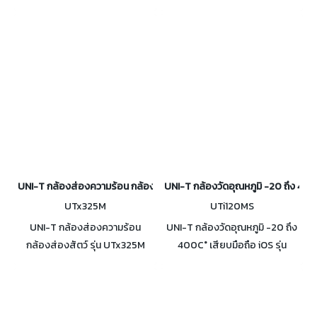
UTL8212+ มีฟังก์ชันและโหมดการ
UTi722M เลนส์ปรับได้ขนาด 4.0
ทดสอบหลากหลาย ทันสมัย ใช้
มม. ที่สามารถปรับให้เหมาะสมกับ
งานง่าย
การวัดเป้าหมายทั้งใกล้และไกล
UNI-T กล้องส่องความร้อน กล้องส่องสัตว์ รุ่น UTx325M
UNI-T กล้องวัดอุณหภูมิ -20 ถึง 400C
UTx325M
UTi120MS
UNI-T กล้องส่องความร้อน
UNI-T กล้องวัดอุณหภูมิ -20 ถึง
กล้องส่องสัตว์ รุ่น UTx325M
400C° เสียบมือถือ iOS รุ่น
หน้าจอ OLED ขนาด 0.39 นิ้ว
UTi120MS สำหรับ iPhone iPad
สามารถบันทึกวิดีโอ หรือสตรีมสด
ผ่าน Wi-Fi