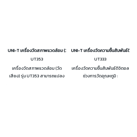
UNI-T เครื่องวัดสภาพแวดล้อม (วัดเสียง) รุ่น UT353
UNI-T เครื่องวัดความชื้นสัมพันธ์ดิจิต
UT353
UT333
เครื่องวัดสภาพแวดล้อม (วัด
เครื่องวัดความชื้นสัมพันธ์ดิจิตอล
เสียง) รุ่น UT353 สามารถแปลง
ช่วงการวัดอุณหภูมิ :
เสียงรอบข้างให้เป็นสัญญาณ
-10~60℃/14~140℉ / ช่วงการ
ไฟฟ้า ประมวลผลข้อมูล และ
วัดความชื้น : 0~100%RH
แสดงผลลัพธ์บนหน้าจอ LCD
มาตรฐาน CE, UKCA