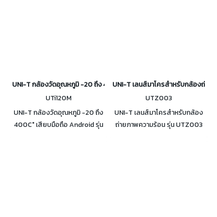
UNI-T กล้องวัดอุณหภูมิ -20 ถึง 400C° เสียบมือถือ Android รุ่น UTi120
UNI-T เลนส์มาโครสำหรับกล้องถ่ายภ
UTi120M
UTZ003
UNI-T กล้องวัดอุณหภูมิ -20 ถึง
UNI-T เลนส์มาโครสำหรับกล้อง
400C° เสียบมือถือ Android รุ่น
ถ่ายภาพความร้อน รุ่น UTZ003
UTi120M ยี่ห้อสมาร์ทโฟนที่
ใช้งานร่วมกับกล้องถ่ายภาพความ
ทดลองแล้วว่าใช้ได้ : Samsung,
ร้อนของ UNI-T รุ่น UTi730E /
Xiaomi, OPPO, Google Pixel
UTi720E / UTi730V /
UTi720V