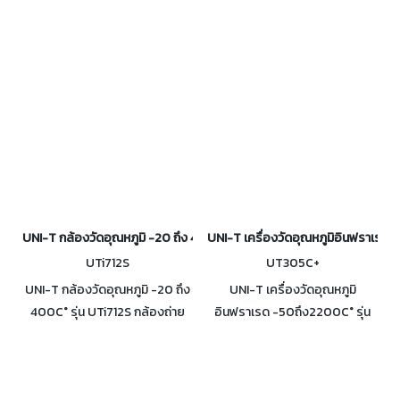
ต้องการตรวจสอบอุณหภูมิสูง น้ำ
อินฟราเรดขนาด 12μm ความ
หนักเบา มาพร้อมกล้องดิจิทัล
ละเอียด 160×120 พิกเซล ฟังก์ชัน
ความละเอียด 300,000 พิกเซล
Super Resolution และ T-Mix
UNI-T กล้องวัดอุณหภูมิ -20 ถึง 400C° รุ่น UTi712S
UNI-T เครื่องวัดอุณหภูมิอินฟราเรด
UTi712S
UT305C+
UNI-T กล้องวัดอุณหภูมิ -20 ถึง
UNI-T เครื่องวัดอุณหภูมิ
400C° รุ่น UTi712S กล้องถ่าย
อินฟราเรด -50ถึง2200C° รุ่น
ภาพความร้อนที่คุณภาพสูง การ
UT305C+ มีความแม่นยำสูง มี
ป้องกันระดับ IP54 และทนต่อการ
ฟังก์ชันหลากหลาย สามารถใช้งาน
ตกกระแทกจากความสูง 2 เมตรได้
ได้อย่างกว้างขวางในหลากหลาย