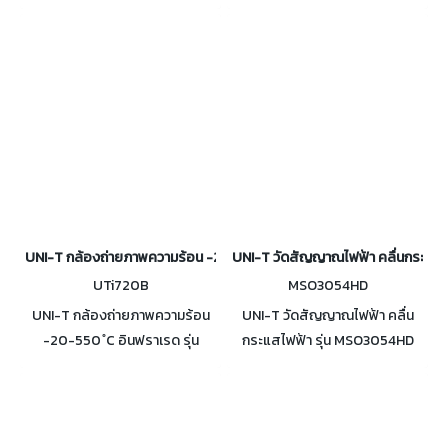
load เครื่องทดสอบโหลด
แคลมป์มิเตอร์วัดกระแสไฟรั่วชนิด
อิเล็กทรอนิกส์กระแสตรง รองรับ
กระแสสลับ (AC) ความแม่นยำและ
การสุ่มตัวอย่างแบบซิงโครนั
ความไวสูง
UNI-T กล้องถ่ายภาพความร้อน -20-550 ํC อินฟราเรด รุ่น UTi720B
UNI-T วัดสัญญาณไฟฟ้า คลื่นกระแสไ
UTi720B
MSO3054HD
UNI-T กล้องถ่ายภาพความร้อน
UNI-T วัดสัญญาณไฟฟ้า คลื่น
-20-550 ํC อินฟราเรด รุ่น
กระแสไฟฟ้า รุ่น MSO3054HD
UTi720B รองรับการบันทึกวิดีโอ
ADC แบบ 12 บิต ให้ระดับการค
ความละเอียด 2 ล้านพิกเซล
วอนไทซ์ 4096 ระดับ ฟังก์ชัน 9-
รองรับการเชื่อมต่อผ่าน Wi-Fi
in-1
มาตรฐาน IP65