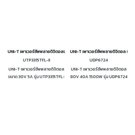
UNI-T เพาเวอร์ซัพพลายดิจิตอลขนาด 30V 5A รุ่น UTP3315TFL-II
UNI-T เพาเวอร์ซัพพลายดิจิตอล 80
UTP3315TFL-II
UDP6724
UNI-T เพาเวอร์ซัพพลายดิจิตอล
UNI-T เพาเวอร์ซัพพลายดิจิตอล
ขนาด 30V 5A รุ่น UTP3315TFL-
80V 40A 1500W รุ่น UDP6724
II การแสดงผลแรงดันและกระแส
มีช่วงการทำงานกว้าง ขนาด
ที่มีความแม่นยำสูง 4 หลัก
กะทัดรัด น้ำหนักเบา และมีฟังก์ชัน
10mV/1mA การกระเพื่อม/เสียง
การใช้งานสูง
รบกวนต่ำ