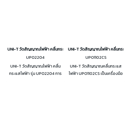
UNI-T วัดสัญญาณไฟฟ้า คลื่นกระแสไฟฟ้า รุ่น UPO2204
UNI-T วัดสัญญาณไฟฟ้า คลื่นกระแสไ
UPO2204
UPO1102CS
UNI-T วัดสัญญาณไฟฟ้า คลื่น
UNI-T วัดสัญญาณคลื่นกระแส
กระแสไฟฟ้า รุ่น UPO2204 การ
ไฟฟ้า UPO1102CS เป็นเครื่องมือ
แสดงผล 256 ระดับ มีความลึกใน
ที่มีความหลากหลาย ถูกออกแบบ
การจัดเก็บข้อมูลสูงสุดถึง 56
มาเพื่อยกระดับโปรเจกต์
ล้านจุด ฟังก์ชันการวัดอัตโนมัติ 34
อิเล็กทรอนิกส์และไฟฟ้าของคุณ
แบบ
ในหลากหลายด้าน