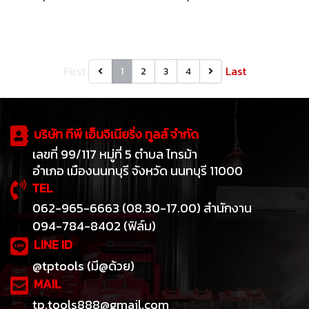
จับวัตถุต่าง ๆ ที่อยู่หลังผนัง
จับวัตถุที่ซ่อนอยู่หลังผนัง เช่น
ออกแบบมาพร้อมโหมดการวัดที่
โลหะ สายไฟฟ้าที่มีไฟฟ้าสัญญาณ
หลากหลาย
และไม้
First
Last
1
2
3
4
บริษัท ทีพี เอ็นจิเนียริ่ง ทูลส์ จำกัด
เลขที่ 99/117 หมู่ที่ 5 ตำบล ไทรม้า
อำเภอ เมืองนนทบุรี จังหวัด นนทบุรี 11000
TEL
062-965-6663 (08.30-17.00) สำนักงาน
094-784-8402 (ฟิล์ม)
LINE ID
@tptools (มี@ด้วย)
MAIL
tp.tools888@gmail.com