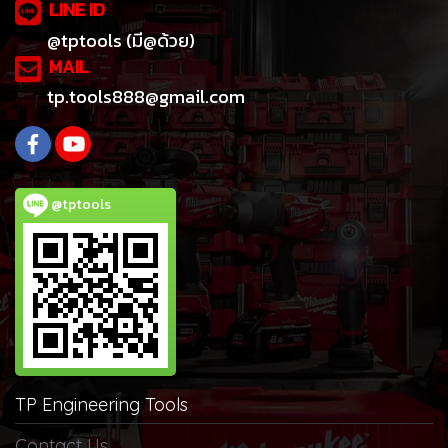
LINE ID
@tptools (มี@ด้วย)
MAIL
tp.tools888@gmail.com
@tptools
TP Engineering Tools
Contact Us