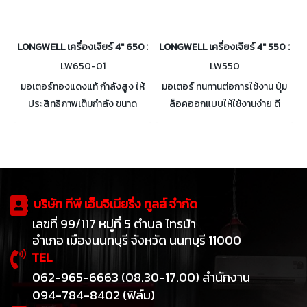
LONGWELL เครื่องเจียร์ 4" 650 วัตต์ (สวิตช์หลัง) รุ่น LW650-01
LONGWELL เครื่องเจียร์ 4" 550 วัตต์ 
LW650-01
LW550
มอเตอร์ทองแดงแท้ กำลังสูง ให้
มอเตอร์ ทนทานต่อการใช้งาน ปุ่ม
ประสิทธิภาพเต็มกำลัง ขนาด
ล็อคออกแบบให้ใช้งานง่าย ดี
กะทัดรัด จับถนัดมือ ผลิตจากวัสดุ
เยี่ยมด้วยระบบระบายความร้อน
คุณภาพสูง แข็งแรง ทนทาน
ของมอเตอร์ น้ำหนักเบา ความเร็ว
ปลอดภัย
10000 รอบ/นาที
บริษัท ทีพี เอ็นจิเนียริ่ง ทูลส์ จำกัด
เลขที่ 99/117 หมู่ที่ 5 ตำบล ไทรม้า
อำเภอ เมืองนนทบุรี จังหวัด นนทบุรี 11000
TEL
062-965-6663 (08.30-17.00) สำนักงาน
094-784-8402 (ฟิล์ม)