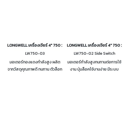
LONGWELL เครื่องเจียร์ 4" 750 วัตต์ (สวิตช์หลัง) รุ่น LW750-03
LONGWELL เครื่องเจียร์ 4" 750 วัตต์
LW750-03
LW750-02 Side Switch
มอเตอร์ทองแดงกำลังสูง ผลิต
มอเตอร์กำลังสูงทนทานต่อการใช้
จากวัสดุคุณภาพดี ทนทาน ตัวล็อก
งาน ปุ่มล็อคใช้งานง่าย มีระบบ
แกนหมุนช่วยให้เปลี่ยนอุปกรณ์ได้
ระบายความร้อนของมอเตอร์ มือ
ง่าย ด้ามจับเปลี่ยนฝั่งได้ ระบาย
จับด้านข้าง จับถนัดมือ ความเร็ว
ความร้อนได้ดี
11000 รอบ/นาที