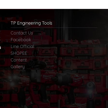
ได้ 5 ขวด
TP Engineering Tools
Contact Us
Facebook
Line Official
น
SHOPEE
Content
Gallery