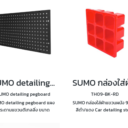
SUMO detailing pegboard แผงกระดานแขวนดีเทลลิ่ง 90x45 cm
UMO detailing pegboard
TH09-BK-RD
O detailing pegboard แผง
SUMO กล่องใส่ผ้าแขวนผนัง 9
ระดานแขวนดีเทลลิ่ง ขนาด
สีดำ/แดง Car detailing st
45 cm สามารถยึดติดกับผนัง
towel รุ่น TH09 เหมาะสำหรับ
โดยตรง แข็งแรง ทนทาน ให้สตู
แคร์, อู่รถยนต์, ร้านตัดผม, ร