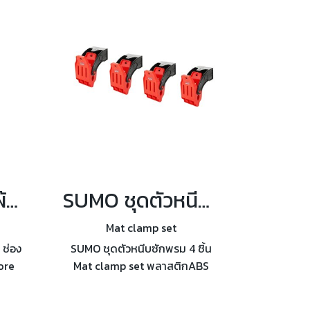
SUMO กล่องใส่ผ้าแขวนผนัง 9 ช่อง สีดำ/แดง รุ่น TH09
SUMO ชุดตัวหนีบซักพรม 4 ชิ้น Mat clamp set
Mat clamp set
 ช่อง
SUMO ชุดตัวหนีบซักพรม 4 ชิ้น
ore
Mat clamp set พลาสติกABS
คาร์
หนาและทนทาน รับน้ำหนักได้ดี ที่
้าน
หนีบแบบฟันฉลาม & สปริงสแตน