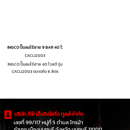
INGCO ปั๊มลมไร้สาย 9 BAR 40 โวลต์ ถัง 6 ลิตร รุ่น CACLI2003
CACLI2003
INGCO ปั๊มลมไร้สาย 40 โวลต์ รุ่น
CACLI2003 ขนาดถัง 6 ลิตร
ปริมาณลม 98 ลิตร/นาที ไม่รวม
แบตเตอรี่และแท่นชาร์จ
บริษัท ทีพี เอ็นจิเนียริ่ง ทูลส์ จำกัด
เลขที่ 99/117 หมู่ที่ 5 ตำบล ไทรม้า
อำเภอ เมืองนนทบุรี จังหวัด นนทบุรี 11000