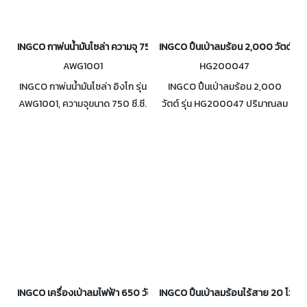
INGCO กาพ่นน้ำมันโซล่า ความจุ 750CC รุ่น AWG1001
INGCO ปืนเป่าลมร้อน 2,000 วัตต์ ร
AWG1001
HG200047
INGCO กาพ่นน้ำมันโซล่า อิงโก รุ่น
INGCO ปืนเป่าลมร้อน 2,000
AWG1001, ความจุขนาด 750 ซี.ซี.
วัตต์ รุ่น HG200047 ปริมาณลม
(CC) หรือ 0.75 ลิตร, แรงดันลม 4
450/300/450 ลิตร/นาที
บาร์ มาพร้อมกับข้อต่อลม
สามารถปรับอุณหภูมิได้ 3 ระดับ
Europe, USA, Nitto, Italy type
INGCO เครื่องเป่าลมไฟฟ้า 650 วัตต์ รุ่น AB6038
INGCO ปืนเป่าลมร้อนไร้สาย 20 โวลต์