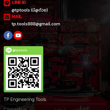
LINE ID
@tptools (มี@ด้วย)
MAIL
tp.tools888@gmail.com
@tptools
TP Engineering Tools
Contact Us