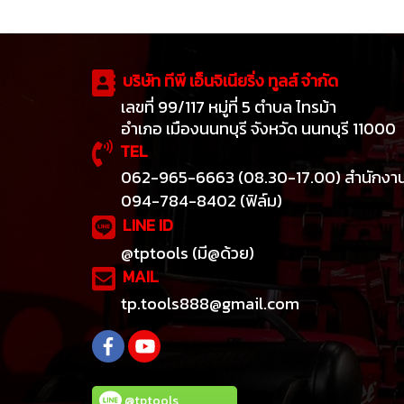
บริษัท ทีพี เอ็นจิเนียริ่ง ทูลส์ จำกัด
เลขที่ 99/117 หมู่ที่ 5 ตำบล ไทรม้า
อำเภอ เมืองนนทบุรี จังหวัด นนทบุรี 11000
TEL
062-965-6663 (08.30-17.00) สำนักงา
094-784-8402 (ฟิล์ม)
LINE ID
@tptools (มี@ด้วย)
MAIL
tp.tools888@gmail.com
@tptools