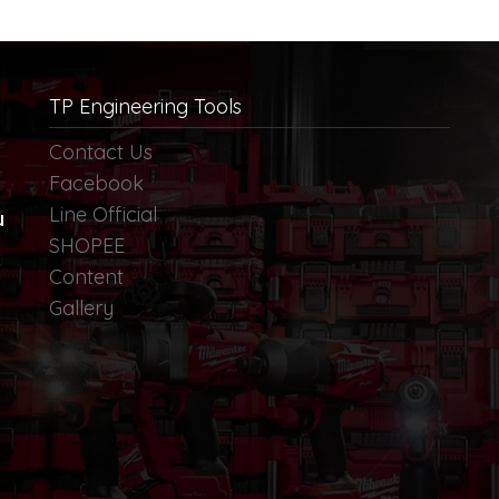
TP Engineering Tools
Contact Us
Facebook
Line Official
น
SHOPEE
Content
Gallery