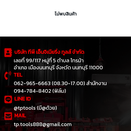
ไม่พบสินค้า
บริษัท ทีพี เอ็นจิเนียริ่ง ทูลส์ จำกัด
เลขที่ 99/117 หมู่ที่ 5 ตำบล ไทรม้า
อำเภอ เมืองนนทบุรี จังหวัด นนทบุรี 11000
TEL
062-965-6663 (08.30-17.00) สำนักงาน
094-784-8402 (ฟิล์ม)
LINE ID
@tptools (มี@ด้วย)
MAIL
tp.tools888@gmail.com