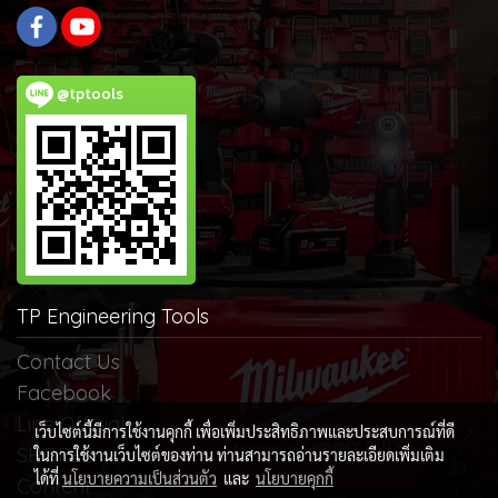
@tptools
TP Engineering Tools
Contact Us
Facebook
Line Official
เว็บไซต์นี้มีการใช้งานคุกกี้ เพื่อเพิ่มประสิทธิภาพและประสบการณ์ที่ดี
SHOPEE
ในการใช้งานเว็บไซต์ของท่าน ท่านสามารถอ่านรายละเอียดเพิ่มเติม
ได้ที่
นโยบายความเป็นส่วนตัว
และ
นโยบายคุกกี้
Content