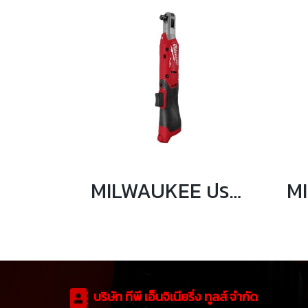
MILWAUKEE ประแจบล็อกด้ามฟรี 1/2″ 108 Nm รุ่น M12 FIR12G2-0B0
บริษัท ทีพี เอ็นจิเนียริ่ง ทูลส์ จำกัด