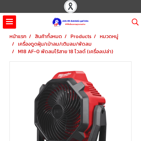
หน้าแรก
สินค้าทั้งหมด
Products
หมวดหมู่
เครื่องดูดฝุ่น/เป่าลม/เติมลม/พัดลม
M18 AF-0 พัดลมไร้สาย 18 โวลต์ (เครื่องเปล่า)