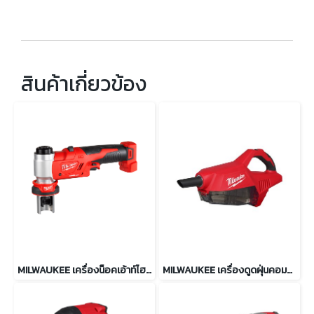
สินค้าเกี่ยวข้อง
MILWAUKEE เครื่องน็อคเอ้าท์ไฮดรอลิค 6 ตัน รุ่น M18 HKP-0C
MILWAUKEE เครื่องดูดฝุ่นคอมแพ็ค 750 มล. รุ่น M18 BLCV2-0