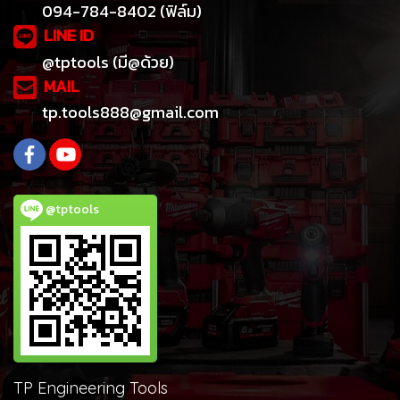
094-784-8402 (ฟิล์ม)
LINE ID
@tptools (มี@ด้วย)
MAIL
tp.tools888@gmail.com
@tptools
TP Engineering Tools