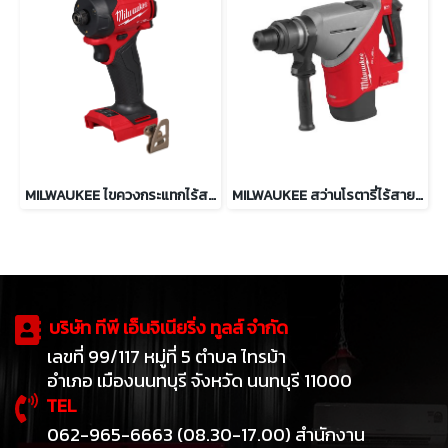
MILWAUKEE ไขควงกระแทกไร้สาย ไฮดรอลิค 18V รุ่น M18 FQID2-0
MILWAUKEE สว่านโรตารี่ไร้สาย 45 มม. SDS MAX รุ่น M18 FHACO745-0
บริษัท ทีพี เอ็นจิเนียริ่ง ทูลส์ จำกัด
เลขที่ 99/117 หมู่ที่ 5 ตำบล ไทรม้า
อำเภอ เมืองนนทบุรี จังหวัด นนทบุรี 11000
TEL
062-965-6663 (08.30-17.00) สำนักงาน