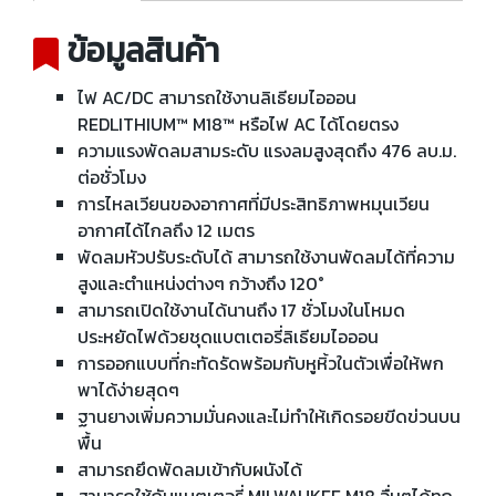
ข้อมูลสินค้า
ไฟ AC/DC สามารถใช้งานลิเธียมไอออน
REDLITHIUM™ M18™ หรือไฟ AC ได้โดยตรง
ความแรงพัดลมสามระดับ แรงลมสูงสุดถึง 476 ลบ.ม.
ต่อชั่วโมง
การไหลเวียนของอากาศที่มีประสิทธิภาพหมุนเวียน
อากาศได้ไกลถึง 12 เมตร
พัดลมหัวปรับระดับได้ สามารถใช้งานพัดลมได้ที่ความ
สูงและตำแหน่งต่างๆ กว้างถึง 120°
สามารถเปิดใช้งานได้นานถึง 17 ชั่วโมงในโหมด
ประหยัดไฟด้วยชุดแบตเตอรี่ลิเธียมไอออน
การออกแบบที่กะทัดรัดพร้อมกับหูหิ้วในตัวเพื่อให้พก
พาได้ง่ายสุดๆ
ฐานยางเพิ่มความมั่นคงและไม่ทำให้เกิดรอยขีดข่วนบน
พื้น
สามารถยึดพัดลมเข้ากับผนังได้