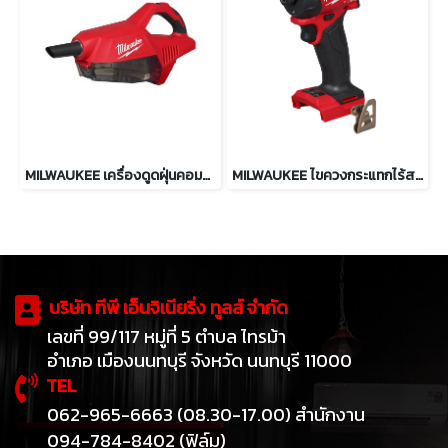
MILWAUKEE เครื่องดูดฝุ่นคอมแพ็ค 750 มล. รุ่น M18 BLCV2-0
MILWAUKEE ไขควงกระแทกไร้สาย ไฮดรอลิค 18V รุ่น M18 FQID2-0
บริษัท ทีพี เอ็นจิเนียริ่ง ทูลส์ จำกัด
เลขที่ 99/117 หมู่ที่ 5 ตำบล ไทรม้า
อำเภอ เมืองนนทบุรี จังหวัด นนทบุรี 11000
TEL
062-965-6663 (08.30-17.00) สำนักงาน
094-784-8402 (ฟิล์ม)