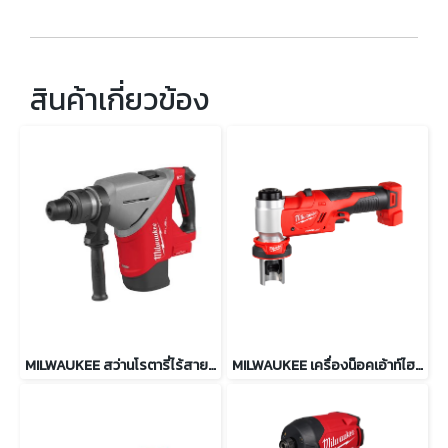
สินค้าเกี่ยวข้อง
MILWAUKEE สว่านโรตารี่ไร้สาย 45 มม. SDS MAX รุ่น M18 FHACO745-0
MILWAUKEE เครื่องน็อคเอ้าท์ไฮดรอลิค 6 ตัน รุ่น M18 HKP-0C