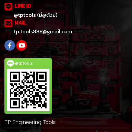
LINE ID
@tptools (มี@ด้วย)
MAIL
tp.tools888@gmail.com
@tptools
TP Engineering Tools