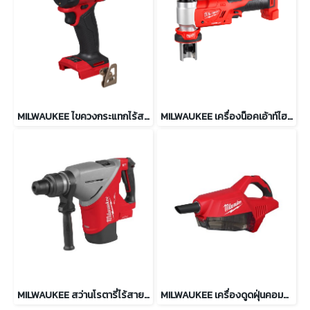
MILWAUKEE ไขควงกระแทกไร้สาย ไฮดรอลิค 18V รุ่น M18 FQID2-0
MILWAUKEE เครื่องน็อคเอ้าท์ไฮดรอลิค 6 ตัน รุ่น M18 HKP-0C
MILWAUKEE สว่านโรตารี่ไร้สาย 45 มม. SDS MAX รุ่น M18 FHACO745-0
MILWAUKEE เครื่องดูดฝุ่นคอมแพ็ค 750 มล. รุ่น M18 BLCV2-0