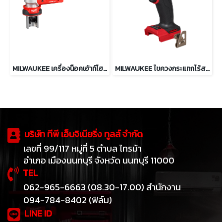
MILWAUKEE เครื่องน็อคเอ้าท์ไฮดรอลิค 6 ตัน รุ่น M18 HKP-0C
MILWAUKEE ไขควงกระแทกไร้สาย ไฮดรอลิค 18V รุ่น M18 FQID2-0
บริษัท ทีพี เอ็นจิเนียริ่ง ทูลส์ จำกัด
เลขที่ 99/117 หมู่ที่ 5 ตำบล ไทรม้า
อำเภอ เมืองนนทบุรี จังหวัด นนทบุรี 11000
TEL
062-965-6663 (08.30-17.00) สำนักงาน
094-784-8402 (ฟิล์ม)
LINE ID