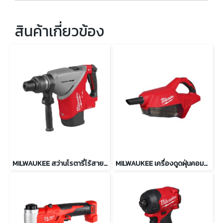
สินค้าเกี่ยวข้อง
MILWAUKEE สว่านโรตารี่ไร้สาย 45 มม. SDS MAX รุ่น M18 FHACO745-0
MILWAUKEE เครื่องดูดฝุ่นคอมแพ็ค 750 มล. รุ่น M18 BLCV2-0