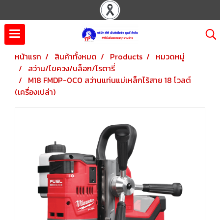
หน้าแรก
สินค้าทั้งหมด
Products
หมวดหมู่
สว่าน/ไขควง/บล็อก/โรตารี่
M18 FMDP-0C0 สว่านแท่นแม่เหล็กไร้สาย 18 โวลต์
(เครื่องเปล่า)