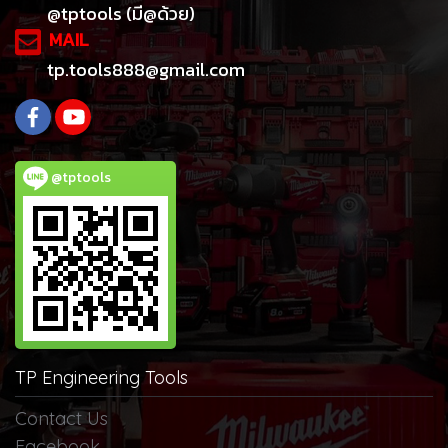
@tptools (มี@ด้วย)
MAIL
tp.tools888@gmail.com
@tptools
TP Engineering Tools
Contact Us
Facebook