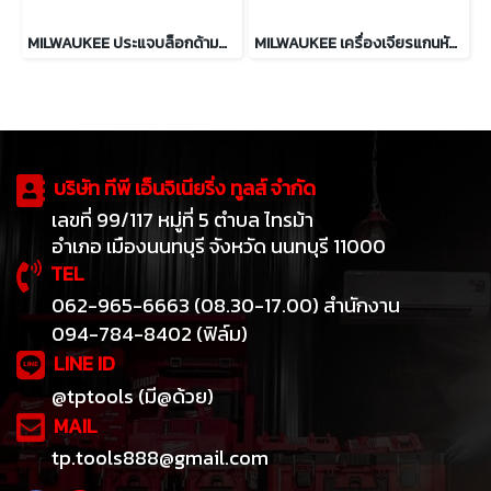
MILWAUKEE ประแจบล็อกด้ามฟรี 1/2″ 108 Nm รุ่น M12 FIR12G2-0B0
MILWAUKEE เครื่องเจียรแกนหัวงอไร้สาย 12 โวลต์ รุ่น M12 FDGA2-0
บริษัท ทีพี เอ็นจิเนียริ่ง ทูลส์ จำกัด
เลขที่ 99/117 หมู่ที่ 5 ตำบล ไทรม้า
อำเภอ เมืองนนทบุรี จังหวัด นนทบุรี 11000
TEL
062-965-6663 (08.30-17.00) สำนักงาน
094-784-8402 (ฟิล์ม)
LINE ID
@tptools (มี@ด้วย)
MAIL
tp.tools888@gmail.com