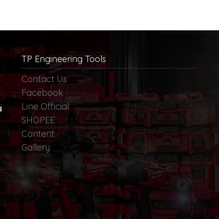
TP Engineering Tools
Contact Us
Facebook
Line Official
น
SHOPEE
Content
Gallery