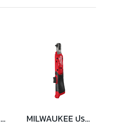
MILWAUKEE เครื่องเจียรแกนหัวงอไร้สาย 12 โวลต์ รุ่น M12 FDGA2-0
MILWAUKEE ประแจบล็อกด้ามฟรี 1/4″ 61 Nm รุ่น M12 FIR14G2-0B0