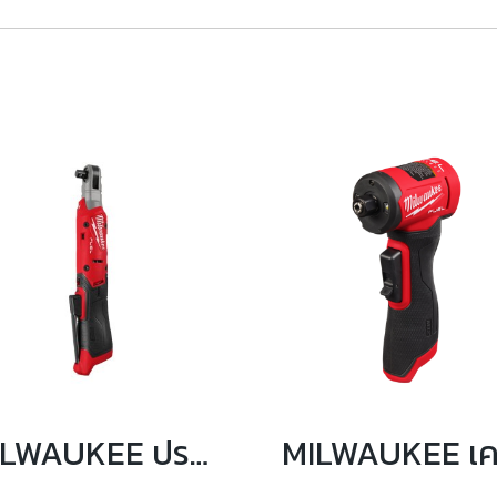
MILWAUKEE ประแจบล็อกด้ามฟรี 3/8″ 95 Nm รุ่น M12 FIR38G2-0B0