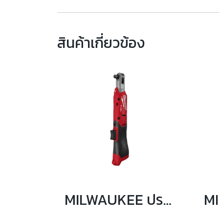
สินค้าเกี่ยวข้อง
MILWAUKEE ประแจบล็อกด้ามฟรี 1/2″ 108 Nm รุ่น M12 FIR12G2-0B0