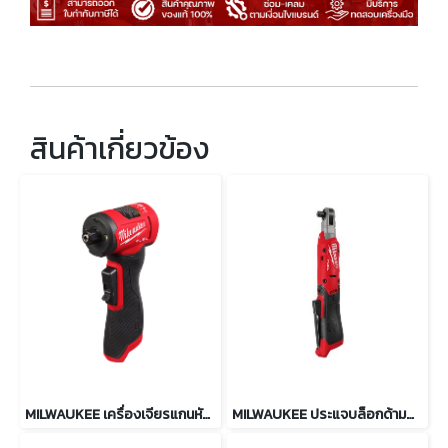
สินค้าเกี่ยวข้อง
MILWAUKEE เครื่องเจียรแกนหัวงอไร้สาย 12 โวลต์ รุ่น M12 FDGA2-0
MILWAUKEE ประแจบล็อกด้ามฟรี 3/8″ 95 Nm รุ่น M12 FIR38G2-0B0