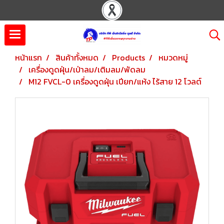
หน้าแรก
สินค้าทั้งหมด
Products
หมวดหมู่
เครื่องดูดฝุ่น/เป่าลม/เติมลม/พัดลม
M12 FVCL-0 เครื่องดูดฝุ่น เปียก/แห้ง ไร้สาย 12 โวลต์