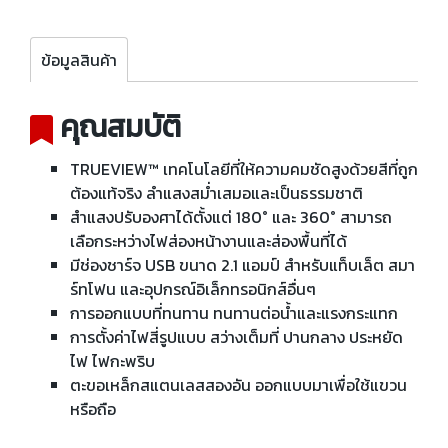
ข้อมูลสินค้า
คุณสมบัติ
TRUEVIEW™ เทคโนโลยีที่ให้ความคมชัดสูงด้วยสีที่ถูก
ต้องแท้จริง ลำแสงสม่ำเสมอและเป็นธรรมชาติ
สำแสงปรับองศาได้ตั้งแต่ 180° และ 360° สามารถ
เลือกระหว่างไฟส่องหน้างานและส่องพื้นที่ได้
มีช่องชาร์จ USB ขนาด 2.1 แอมป์ สำหรับแท็บเล็ต สมา
ร์ทโฟน และอุปกรณ์อิเล็กทรอนิกส์อื่นๆ
การออกแบบที่ทนทาน ทนทานต่อน้ำและแรงกระแทก
การตั้งค่าไฟสี่รูปแบบ สว่างเต็มที่ ปานกลาง ประหยัด
ไฟ ไฟกะพริบ
ตะขอเหล็กสแตนเลสสองอัน ออกแบบมาเพื่อใช้แขวน
หรือถือ