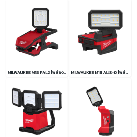
MILWAUKEE M18 PAL2 ไฟส่องพื้นที่ปรับมุมโคม สว่าง 2000 ลูเมน
MILWAUKEE M18 ALIS-0 ไฟส่องทำงานแบบพกพา+USB