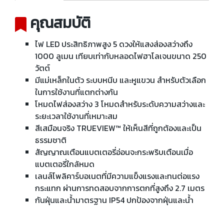
คุณสมบัติ
ไฟ LED ประสิทธิภาพสูง 5 ดวงให้แสงส่องสว่างถึง
1000 ลูเมน เทียบเท่ากับหลอดไฟฮาโลเจนขนาด 250
วัตต์
มีแม่เหล็กในตัว ระบบหนีบ และหูแขวน สำหรับตัวเลือก
ในการใช้งานที่แตกต่างกัน
โหมดไฟส่องสว่าง 3 โหมดสำหรับระดับความสว่างและ
ระยะเวลาใช้งานที่เหมาะสม
สีเสมือนจริง TRUEVIEW™ ให้เห็นสีที่ถูกต้องและเป็น
ธรรมชาติ
สัญญาณเตือนแบตเตอรี่อ่อนจะกระพริบเตือนเมื่อ
แบตเตอรี่ใกล้หมด
เลนส์โพลิคาร์บอเนตที่มีความแข็งแรงและทนต่อแรง
กระแทก ผ่านการทดสอบจากการตกที่สูงถึง 2.7 เมตร
กันฝุ่นและน้ำมาตรฐาน IP54 ปกป้องจากฝุ่นและน้ำ