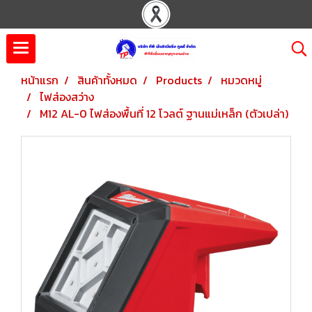
หน้าแรก
สินค้าทั้งหมด
Products
หมวดหมู่
ไฟส่องสว่าง
M12 AL-0 ไฟส่องพื้นที่ 12 โวลต์ ฐานแม่เหล็ก (ตัวเปล่า)