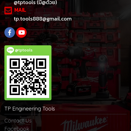
@tptools (มี@ด้วย)
MAIL
tp.tools888@gmail.com
@tptools
TP Engineering Tools
Contact Us
Facebook