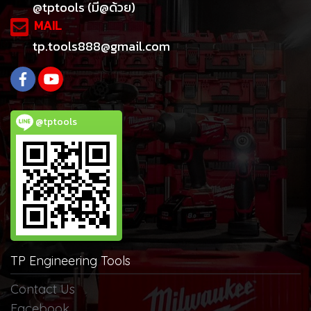
@tptools (มี@ด้วย)
MAIL
tp.tools888@gmail.com
@tptools
TP Engineering Tools
Contact Us
Facebook