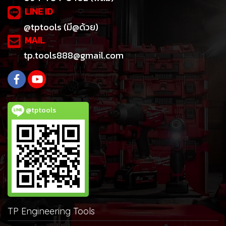
LINE ID
@tptools (มี@ด้วย)
MAIL
tp.tools888@gmail.com
@tptools
TP Engineering Tools