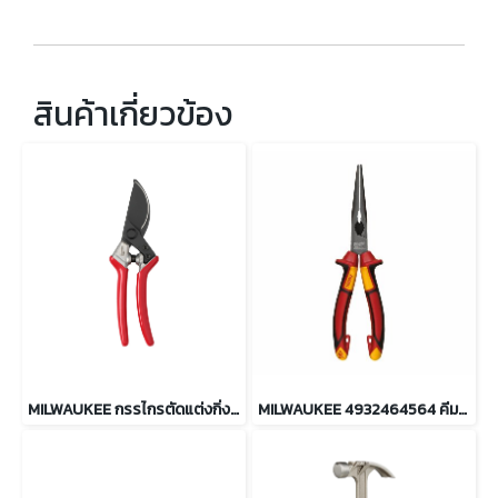
สินค้าเกี่ยวข้อง
MILWAUKEE กรรไกรตัดแต่งกิ่งไม้ 20 มม. รุ่น 4932498622
MILWAUKEE 4932464564 คีมปากแหลม หุ้มฉนวนกันไฟฟ้า VDE