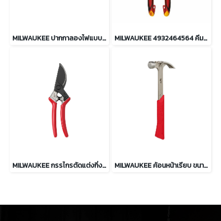
MILWAUKEE ปากกาลองไฟแบบไร้สัมผัส 12-1000V รุ่น NCVDDF
MILWAUKEE 4932464564 คีมปากแหลม หุ้มฉนวนกันไฟฟ้า VDE
MILWAUKEE กรรไกรตัดแต่งกิ่งไม้ 20 มม. รุ่น 4932498622
MILWAUKEE ค้อนหน้าเรียบ ขนาด 16 ออนซ์ รุ่น 48-22-9018