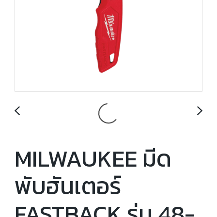
MILWAUKEE มีด
พับฮันเตอร์
FASTBACK รุ่น 48-