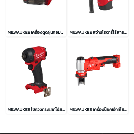
MILWAUKEE เครื่องดูดฝุ่นคอมแพ็ค 750 มล. รุ่น M18 BLCV2-0
MILWAUKEE สว่านโรตารี่ไร้สาย 45 มม. SDS MAX รุ่น M18 FHACO745-0
MILWAUKEE ไขควงกระแทกไร้สาย ไฮดรอลิค 18V รุ่น M18 FQID2-0
MILWAUKEE เครื่องน็อคเอ้าท์ไฮดรอลิค 6 ตัน รุ่น M18 HKP-0C