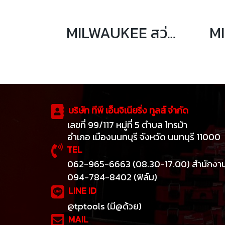
MILWAUKEE สว่านโรตารี่ไร้สาย 45 มม. SDS MAX รุ่น M18 FHACO745-0
บริษัท ทีพี เอ็นจิเนียริ่ง ทูลส์ จำกัด
เลขที่ 99/117 หมู่ที่ 5 ตำบล ไทรม้า
อำเภอ เมืองนนทบุรี จังหวัด นนทบุรี 11000
TEL
062-965-6663 (08.30-17.00) สำนักงา
094-784-8402 (ฟิล์ม)
LINE ID
@tptools (มี@ด้วย)
MAIL