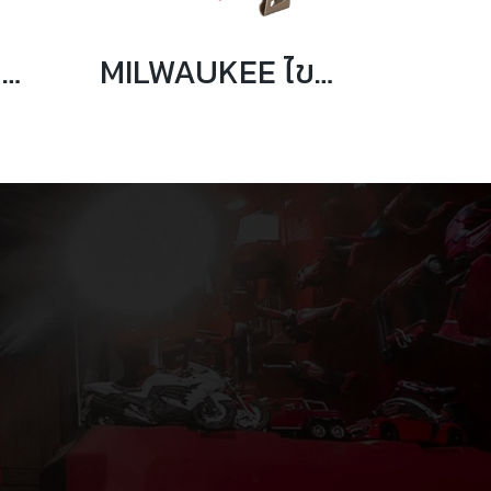
MILWAUKEE เครื่องดูดฝุ่นคอมแพ็ค 750 มล. รุ่น M18 BLCV2-0
MILWAUKEE ไขควงกระแทกไร้สาย ไฮดรอลิค 18V รุ่น M18 FQID2-0