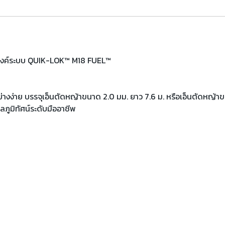
ะสงค์ระบบ QUIK-LOK™ M18 FUEL™
ย่างง่าย บรรจุเอ็นตัดหญ้าขนาด 2.0 มม. ยาว 7.6 ม. หรือเอ็นตัดหญ้าข
ูมิทัศน์ระดับมืออาชีพ