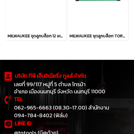
MILWAUKEE ชุดลูกบล็อก 12 เหลี่ยม 13 ชิ้น แกน 1/2" ระบบมิล รุ่น 48-22-9522
MILWAUKEE ชุดลูกบล็อก TORX แกน 1/4", 3/8" และ 1/2" รุ่น 48-22-9570
บริษัท ทีพี เอ็นจิเนียริ่ง ทูลส์ จำกัด
เลขที่ 99/117 หมู่ที่ 5 ตำบล ไทรม้า
อำเภอ เมืองนนทบุรี จังหวัด นนทบุรี 11000
TEL
062-965-6663 (08.30-17.00) สำนักงาน
094-784-8402 (ฟิล์ม)
LINE ID
@tptools (มี@ด้วย)