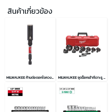
สินค้าเกี่ยวข้อง
MILWAUKEE ก้านต่อดอกไขควงแม่เหล็ก SHOCKWAVE 75 มม. รุ่น 4932500396
MILWAUKEE ชุดน็อกเอ้าท์เจาะรู 1/2 - 2 นิ้ว รุ่น 49-16-2693