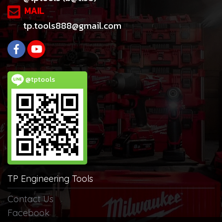
MAIL
tp.tools888@gmail.com
@tptools
TP Engineering Tools
Contact Us
Facebook