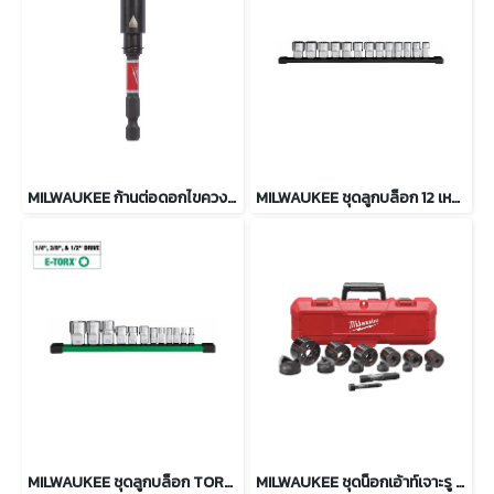
MILWAUKEE ก้านต่อดอกไขควงแม่เหล็ก SHOCKWAVE 75 มม. รุ่น 4932500396
MILWAUKEE ชุดลูกบล็อก 12 เหลี่ยม 13 ชิ้น แกน 1/2" ระบบมิล รุ่น 48-22-9522
MILWAUKEE ชุดลูกบล็อก TORX แกน 1/4", 3/8" และ 1/2" รุ่น 48-22-9570
MILWAUKEE ชุดน็อกเอ้าท์เจาะรู 1/2 - 2 นิ้ว รุ่น 49-16-2693