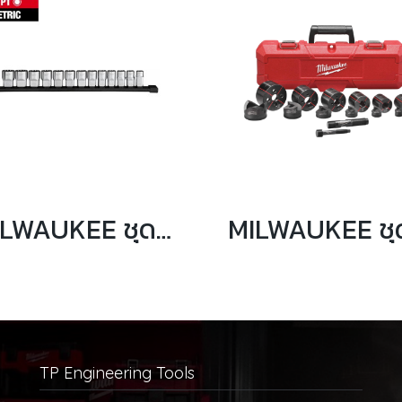
MILWAUKEE ชุดลูกบล็อก 12 เหลี่ยม 13 ชิ้น แกน 1/2" ระบบมิล รุ่น 48-22-9522
TP Engineering Tools