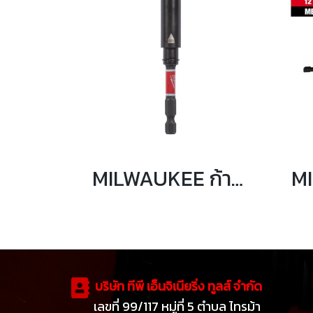
MILWAUKEE ก้านต่อดอกไขควงแม่เหล็ก SHOCKWAVE 75 มม. รุ่น 4932500396
บริษัท ทีพี เอ็นจิเนียริ่ง ทูลส์ จำกัด
เลขที่ 99/117 หมู่ที่ 5 ตำบล ไทรม้า