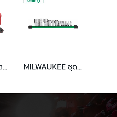
MILWAUKEE ชุดน็อกเอ้าท์เจาะรู 1/2 - 2 นิ้ว รุ่น 49-16-2693
MILWAUKEE ชุดลูกบล็อก TORX แกน 1/4", 3/8" และ 1/2" รุ่น 48-22-9570